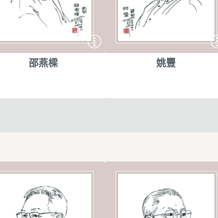
邵燕樑
姚豐