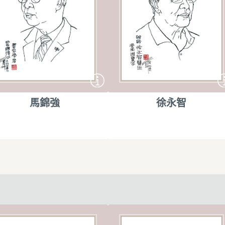
馬錦強
徐永智