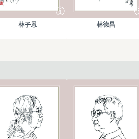
林子恩
林德昌