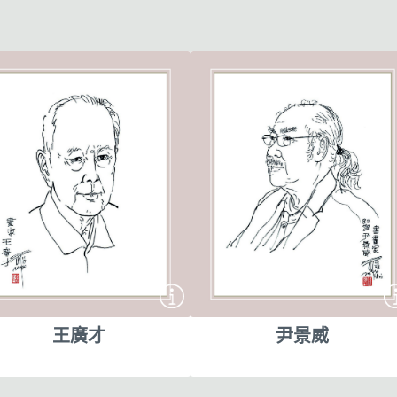
王廣才
尹景威