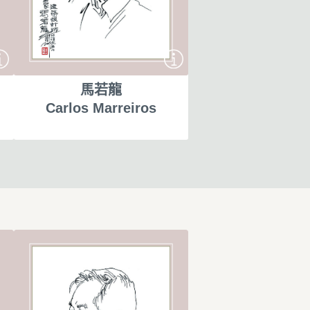
馬若龍
Carlos Marreiros