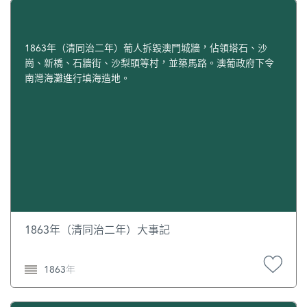
1863年（清同治二年）葡人拆毀澳門城牆，佔領塔石、沙
崗、新橋、石牆街、沙梨頭等村，並築馬路。澳葡政府下令
南灣海灘進行填海造地。
1863年（清同治二年）大事記
1863年