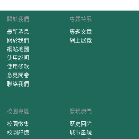
的，是一種表現英武人物的唱法，嗓音高亢嘹亮。不同行當
也有自己獨特的唱腔，例如在二十年代前唱“古腔粵曲”，“小
武”角色和“武生”角色都有特別的聲線，不過現在也歸入“大
關於我們
專題特展
喉”一類。梁婉芳、蔣豔紅及戴紫君師承四十年代在澳門設帳
最新消息
專題文章
授徒的粵劇音樂家陳鑑波，其弟是著名粵曲作曲家、理論家
陳卓瑩，兩人均對澳門粵劇粵曲界影響深遠。“八大曲”是由
關於我們
網上展覽
《百里奚會妻》、《辨才釋妖》、《黛玉葬花》、《六郎罪
網站地圖
子》、《棄楚歸漢》、《魯智深出家》、《附薦何文秀》及
使用說明
《雪中賢》組成的古腔粵曲系列曲目。清末以前，粵劇使用
使用條款
中州話演出，即具中原音韵的宋朝汴京官話，俗稱“戲棚官
話”；“古腔粵曲”指用官話來唱曲和念白的粵曲，為歷代師徒
意見問卷
口傳，並無標準語音規範，具有獨特的藝術形式，在樂器、
聯絡我們
曲調和唱腔等方面都自成一格。《周瑜寫表》 （首板） 周公
瑾， 為荊襄，才把兵動； （花） 三國紛紛各稱雄。 孔明野
道詭計弄； 他把俺公瑾就當作孩童。 我積憤填胸，染成病
重； 叫我有何面目見江東。 （介）（ 手下地錦白） 啟禀都
校園專區
發現澳門
督，孔明有書到 （白） 乜話，這個野道又有書到？（介） 呈
上來一觀（介） （念白） 弟亮有書來拜奉，敬達都督小周
校園徵集
歷史回眸
公，自從勞師與動眾，假途滅虢也相同，既是無才不可動，
校園記憶
城市風貌
若是無勇莫稱雄，卵子焉能擋山重，草蛇怎敢敵蛟龍，莫要