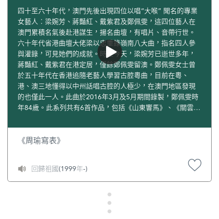
四十至六十年代，澳門先後出現四位以唱“大喉” 聞名的專業
女藝人︰梁婉芳、蔣豔紅、戴紫君及鄭佩雯，這四位藝人在
澳門累積名氣後赴港謀生，揚名曲壇，有唱片、音帶行世。
六十年代省港曲壇大佬梁以忠重錄嶺南八大曲，指名四人參
與灌錄，可見她們的成就。時至今天，梁婉芳已逝世多年，
蔣豔紅、戴紫君在港定居，僅餘鄭佩雯留澳。鄭佩雯女士曾
於五十年代在香港追隨老藝人學習古腔粵曲，目前在粵、
港、澳三地懂得以中州話唱古腔的人極少，在澳門地區發現
的也僅此一人。此曲於2016年3月及5月期間錄製，鄭佩雯時
年84歲。此系列共有6首作品，包括《山東響馬》、《關雲
長》、《胡奎賣人頭》、《周瑜寫表》、《陳宮罵曹》及
《打寇珠》，前四首進行了後製修補，後兩首保存了現場錄
音原貌，作為附錄列入以供後人知悉現場實況。這些曲目是
《周瑜寫表》
粵曲經典，鄭佩雯全用肉帶左腔（一種使用小嗓，比平喉音
高兩三度音的唱法），並使用舞台官話唱出，是五、六十年
回歸祖國(1999年-)
代以後基本退出粵劇粵曲舞台的語音，有一定藝術性和歷史
性。粵劇裡“喉”是指唱歌時的聲音（嗓音）。現時粵劇流行
的主要是“子喉”、“平喉”和“大喉”。“子喉”指花旦唱的“假
嗓”，所以又稱“旦喉”；“平喉”指飾演男性角色唱出的歌聲。
粵劇裡，男性角色統稱做“生角”。至於“大喉”，也是生角唱