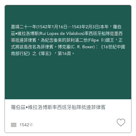
嘉靖二十一年(1542年1月16日─1543年2月3日)本年，羅伯
茲•維拉洛博斯(Rui Lopes de Vilalobos)率西班牙船隊從墨西
哥抵達菲律賓，為紀念後來的菲利浦二世(Filipe Ⅱ)國王，正
式將該島改名為菲律賓。博克塞(C. R. Boxer)：《16世紀中國
南部行紀》之《導言》，第16頁。
羅伯茲•維拉洛博斯率西班牙船隊抵達菲律賓
1542年