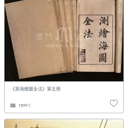
《測海繪圖全法》第五冊
1899年