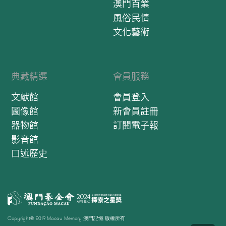
澳門百業
逞能把計弄，速速收兵回江東，勸都督，須保重，忍些氣，
莫稱雄，從此後，且莫動，若不知機要你命歸終，命歸終，
風俗民情
唉吔（介） （首板） 看過了書信心內痛； （花）霎時間，口
文化藝術
吐鮮紅。我罵一聲你個孔明你言放縱； 真令本督氣難容。
唉，我長嘆一聲，怨一聲老天公； （白） 我把你個蒼天，
唉，蒼天，你既是生瑜，又何必生亮，生下我兩人，屢屢來
作對，看將起來，唉，你真真是不公道了 （花） 既生公瑾，
典藏精選
會員服務
又何必生亮相同。叫中軍，你們快把文房備用（介）待我寫
下遺表，奏上主公。 （慢板） X 、、Ｌ XＬ 、Ｌ X Ｌ、ＬX
文獻館
會員登入
、ＬＬXＬＬＬ臣自少， 蒙 吾主， 恩 如 山 重 X 、、Ｌ XＬ
圖像館
新會員註冊
、ＬXＬ、ＬX、ＬＬ XＬＬＬ本該要， 圖 報效，我 的 主 公
器物館
訂閱電子報
（XＬＬＬXＬＬＬＸＬＬＬ）X 、、ＬXＬ、、（XＬＬＬ）
X Ｌ、ＬX 、ＬＬ這都是，俺 無才， 錯 把 計XＬＬＬX 、、
影音館
ＬXＬ、、XＬＬＬ弄 一心心 謀 荊州， XＬ、ＬＸ、ＬＬＸ
口述歷史
誰料天 命 不 從。 （中板） Ｘ Ｘ Ｘ Ｘ Ｘ Ｘ Ｘ Ｘ Ｘ Ｘ 倘
若是 為臣 歸 大夢； 荐一個才智 保 江東。 Ｘ Ｘ Ｘ Ｘ ＸＸ
Ｘ Ｘ Ｘ Ｘ魯子敬他才高 和 德重； 本 督非他 就不 為ＸＸ Ｘ
Ｘ Ｘ Ｘ ＸＸ Ｘ Ｘ Ｘ功。 伏 望着我的吳侯 來 錄用； 龍 韜
豹略 Ｘ Ｘ鎮 江東。 （包才）（花）寫罷了遺表，我心血再
來潮湧；舉頭只覺雙眼朦朧。叫聲周泰甘甯和丁奉，徐盛韓
Copyright© 2019 Macau Memory 澳門記憶 版權所有
當與呂蒙。本待與眾君同始終，誰知天命不相從。叫舟子開