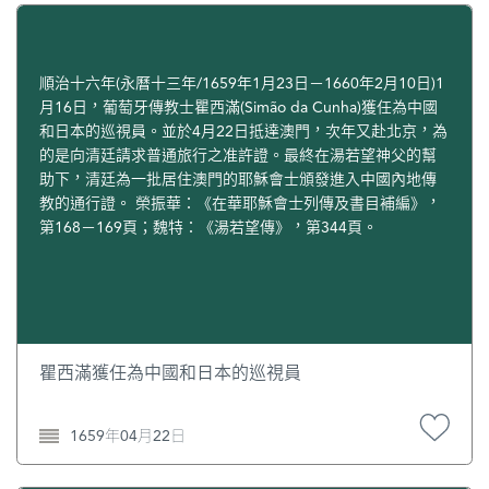
順治十六年(永曆十三年/1659年1月23日－1660年2月10日)1
月16日，葡萄牙傳教士瞿西滿(Simão da Cunha)獲任為中國
和日本的巡視員。並於4月22日抵達澳門，次年又赴北京，為
的是向清廷請求普通旅行之准許證。最終在湯若望神父的幫
助下，清廷為一批居住澳門的耶穌會士頒發進入中國內地傳
教的通行證。 榮振華：《在華耶穌會士列傳及書目補編》，
第168－169頁；魏特：《湯若望傳》，第344頁。
瞿西滿獲任為中國和日本的巡視員
1659年04月22日