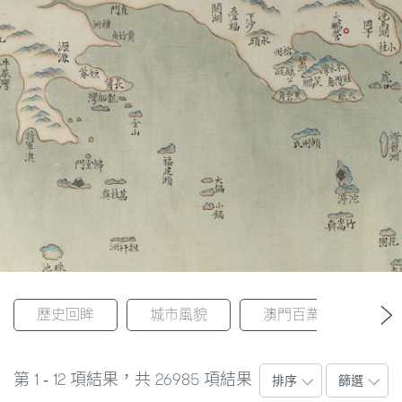
圖
媽
閣
寺
廟
巴
士
教
堂
歷史回眸
城市風貌
澳門百業
風
街
市
1
12
26985
第
-
項結果，共
項結果
排序
篩選