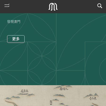
發現澳門
更多
熱
門
搜
索
古
地