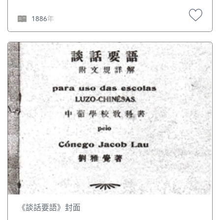
1886年
《談話要語》封面