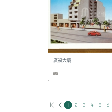
廣福大廈
1
2
3
4
5
6