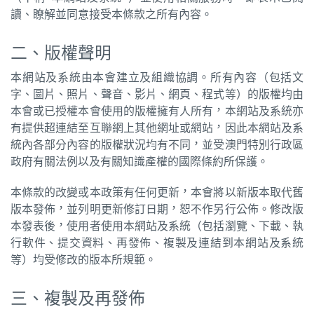
讀、瞭解並同意接受本條款之所有內容。
圖
媽
二、版權聲明
閣
本網站及系統由本會建立及組織協調。所有內容（包括文
字、圖片、照片、聲音、影片、網頁、程式等）的版權均由
寺
本會或已授權本會使用的版權擁有人所有，本網站及系統亦
廟
有提供超連結至互聯網上其他網址或網站，因此本網站及系
統內各部分內容的版權狀況均有不同，並受澳門特別行政區
巴
政府有關法例以及有關知識產權的國際條約所保護。
士
本條款的改變或本政策有任何更新，本會將以新版本取代舊
教
版本發佈，並列明更新修訂日期，恕不作另行公佈。修改版
堂
本發表後，使用者使用本網站及系統（包括瀏覽、下載、執
行軟件、提交資料、再發佈、複製及連結到本網站及系統
街
等）均受修改的版本所規範。
市
三、複製及再發佈