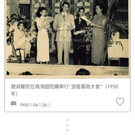
鏡湖醫院在南灣戲院續舉行“游藝籌款大會”（1950
年）
1950年06月26日