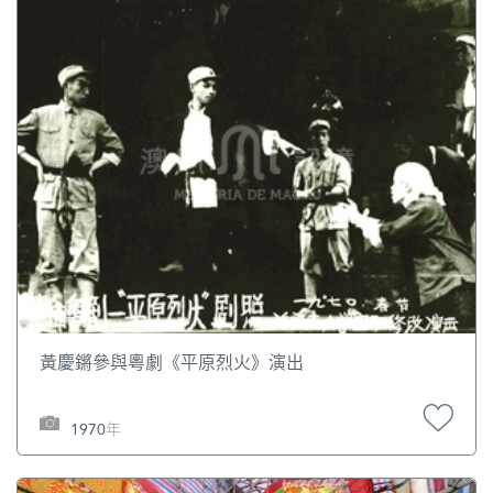
黃慶鏘參與粵劇《平原烈火》演出
1970年