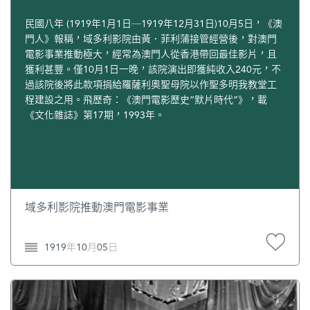
民國八年 (1919年1月1日─1919年12月31日)10月5日，《澳
門人》報稱，域多利影院由黃．菲利蒲接管經營後，對澳門
電影事業推動極大，經常為澳門人從香港帶回最佳影片，且
獲利甚豐。僅10月1日一晚，該院演出即獲純收入240元，不
過該院後將此款項捐給羅薩利奧聖母院以作聖多明我教堂工
程建設之用。飛歷奇：《澳門電影歷史“默片時代”》，載
《文化雜誌》第17期，1993年。
域多利影院推動澳門電影事業
1919年10月05日