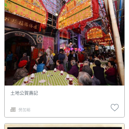
土地公賀壽記
勞加裕