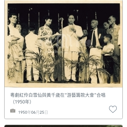
粵劇紅伶白雪仙與黃千歲在“游藝籌款大會”合唱
（1950年）
1950年06月25日