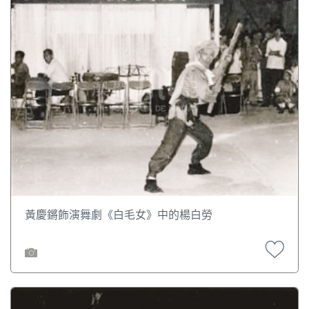
黃慶鏘飾演舞劇《白毛女》中的楊白勞