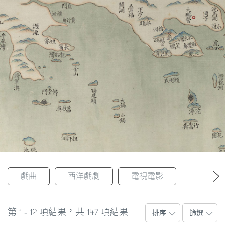
在澳門戲劇界中佔有舉足輕重的地位，校園戲劇亦趨向
圖
活躍，同時又開始出現以澳門為題材的歌劇演出。自
1970年代起，曉角戲劇研進社成立，標誌著澳門話劇藝
媽
術發展進入百花齊放的新里程，而澳門戲劇協會於1998
閣
年成立，更標誌著澳門戲劇愛好者的集合，群策群力共
同促進發展。
寺
廟
巴
士
教
堂
戲曲
西洋戲劇
電視電影
返回
街
市
1
12
147
第
-
項結果，共
項結果
排序
篩選