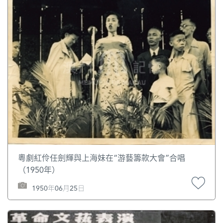
粵劇紅伶任劍輝與上海妹在“游藝籌款大會”合唱
（1950年）
1950年06月25日