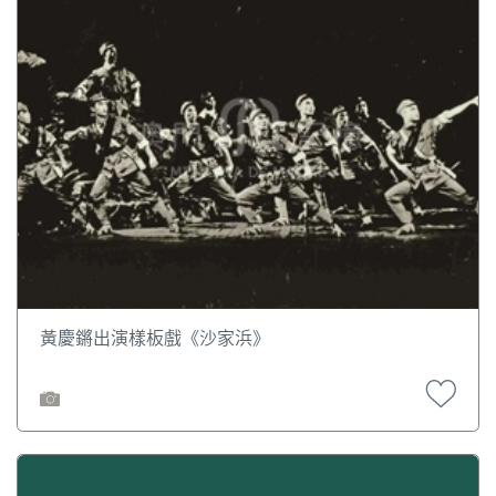
黃慶鏘出演樣板戲《沙家浜》