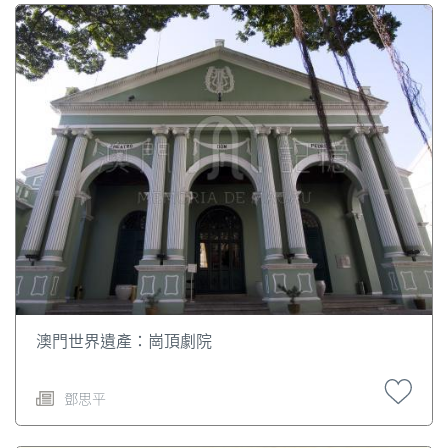
澳門世界遺產：崗頂劇院
鄧思平