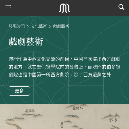
發現澳門
文化藝術
戲劇藝術
戲劇藝術
澳門作為中西文化交流的前緣，中國首次演出西方戲劇
的地方，就在聖保祿學院前的台階上，而澳門的伯多祿
劇院也是中國第一所西方劇院。除了西方戲劇之外，澳
門的粵劇團體以業餘為主，擔綱各類粵劇、神功戲、社
熱
戲、木偶戲的演出。另外，土生葡人也以「土生土語」
更多
門
來表演話劇。
搜
近現代澳門話劇藝術，大概起始於1940年代，產生出前
索
鋒劇社、綠光劇社、起來劇社、曉鐘劇社、培正暴風劇
古
社、粵華中學話劇社等組織。進入1950年代，海燕劇社
地