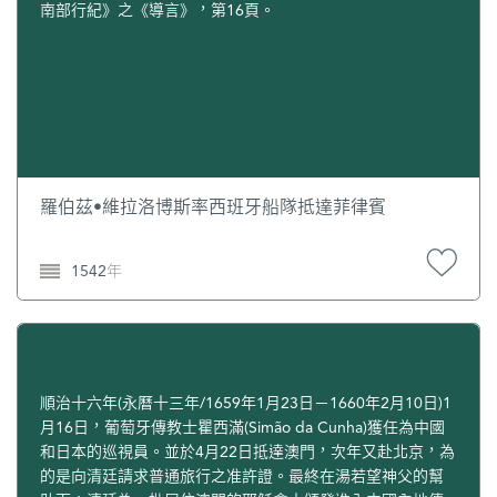
南部行紀》之《導言》，第16頁。
羅伯茲•維拉洛博斯率西班牙船隊抵達菲律賓
1542年
順治十六年(永曆十三年/1659年1月23日－1660年2月10日)1
月16日，葡萄牙傳教士瞿西滿(Simão da Cunha)獲任為中國
和日本的巡視員。並於4月22日抵達澳門，次年又赴北京，為
的是向清廷請求普通旅行之准許證。最終在湯若望神父的幫