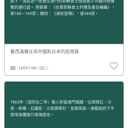
助下，清廷為一批居住澳門的耶穌會士頒發進入中國內地傳
教的通行證。 榮振華：《在華耶穌會士列傳及書目補編》，
第168－169頁；魏特：《湯若望傳》，第344頁。
瞿西滿獲任為中國和日本的巡視員
1659年04月22日
1863年（清同治二年）葡人拆毀澳門城牆，佔領塔石、沙
崗、新橋、石牆街、沙梨頭等村，並築馬路。澳葡政府下令
南灣海灘進行填海造地。