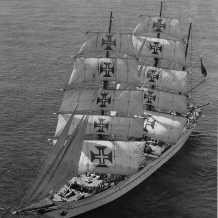
圖
媽
閣
寺
廟
巴
士
教
堂
街
市