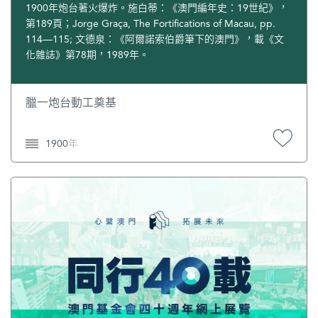
1900年炮台著火爆炸。施白蒂：《澳門編年史：19世紀》，
第189頁；Jorge Graça, The Fortifications of Macau, pp.
114—115; 文德泉：《阿爾諾索伯爵筆下的澳門》，載《文
化雜誌》第78期，1989年。
臘一炮台動工奠基
1900年