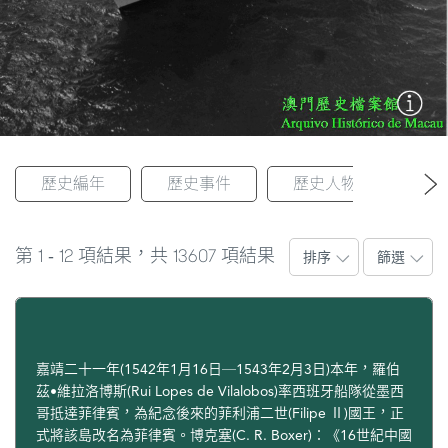
歷史編年
歷史事件
歷史人物
1
12
13607
第
-
項結果，共
項結果
排序
篩選
嘉靖二十一年(1542年1月16日─1543年2月3日)本年，羅伯
茲•維拉洛博斯(Rui Lopes de Vilalobos)率西班牙船隊從墨西
哥抵達菲律賓，為紀念後來的菲利浦二世(Filipe Ⅱ)國王，正
式將該島改名為菲律賓。博克塞(C. R. Boxer)：《16世紀中國