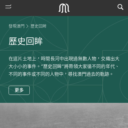
發現澳門
歷史回眸
歷史回眸
在這片土地上，時間長河中出現過無數人物，交織出大
大小小的事件。“歷史回眸”將帶領大家循不同的年代、
不同的事件或不同的人物中，尋找澳門過去的軌跡。
熱
更多
門
搜
索
古
地