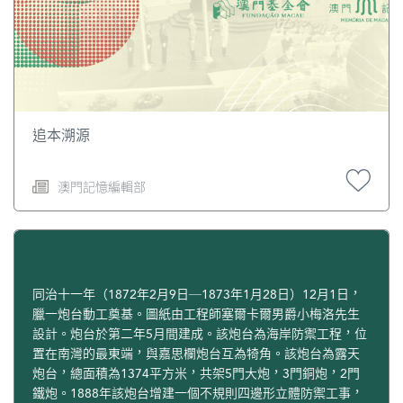
追本溯源
澳門記憶編輯部
同治十一年（1872年2月9日─1873年1月28日）12月1日，
臘一炮台動工奠基。圖紙由工程師塞爾卡爾男爵小梅洛先生
設計。炮台於第二年5月間建成。該炮台為海岸防禦工程，位
置在南灣的最東端，與嘉思欄炮台互為犄角。該炮台為露天
炮台，總面積為1374平方米，共架5門大炮，3門銅炮，2門
鐵炮。1888年該炮台增建一個不規則四邊形立體防禦工事，