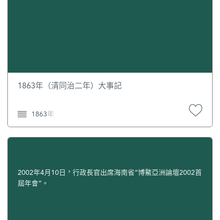
1863年（清同治二年）大事記
1863年
2002年4月10日，行政長官出席海南省“博鰲亞洲論壇2002首
屆年會”。