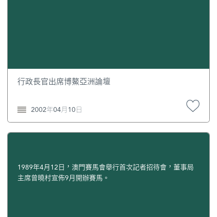
行政長官出席博鰲亞洲論壇
2002年04月10日
1989年4月12日，澳門賽馬會舉行首次記者招待會，董事局
主席曾曉村宣佈9月開辦賽馬。