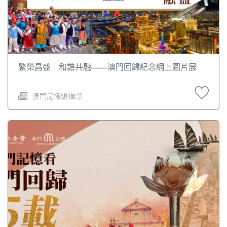
繁榮昌盛 和諧共融——澳門回歸紀念網上圖片展
澳門記憶編輯部