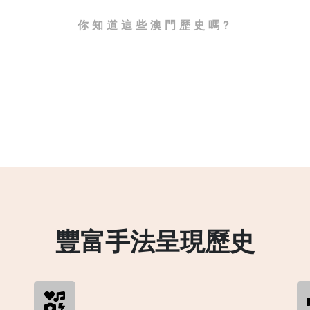
你知道這些澳門歷史嗎?
豐富手法呈現歷史