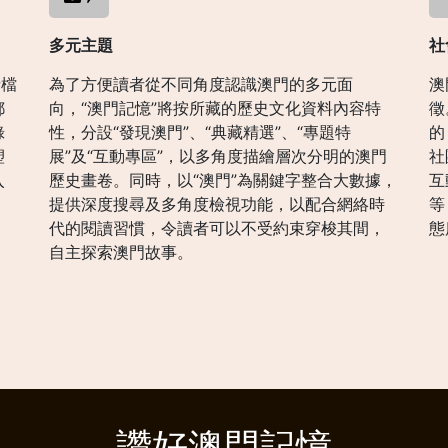
多元主題
社
括檔
為了方便讀者從不同角度認識澳門的多元面
澳
郵
向，“澳門記憶”將按所藏的歷史文化資料內容特
徵
錄
性，分設“發現澳門”、“典藏精選”、“專題特
的
塑
展”及“互動專區”，以多角度描繪層次分明的澳門
社
入
歷史畫卷。同時，以“澳門”為關鍵字整合大數據，
互
提供深度搜尋及多角度檢視功能，以配合網絡時
等
代的閱讀習慣，令讀者可以不受約束穿梭其間，
態
自主探索澳門故事。
讚好澳門記憶