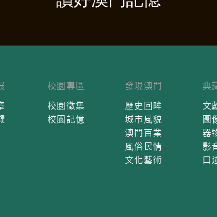
展
校園專區
發現澳門
典
章
校園徵集
歷史回眸
文
覽
校園記憶
城市風貌
圖
澳門百業
器
風俗民情
影
文化藝術
口