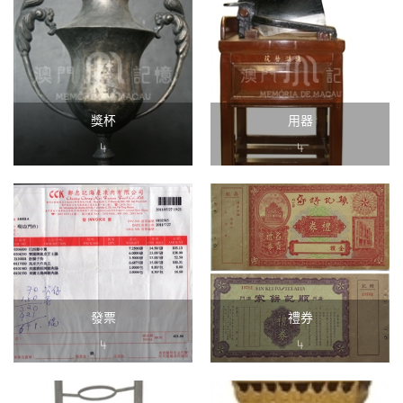
獎杯
用器
4
4
發票
禮券
4
4