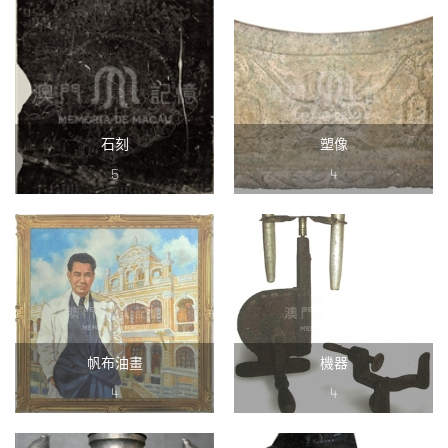
石刻
塑像
5
4
帆布油畫
機器
4
4