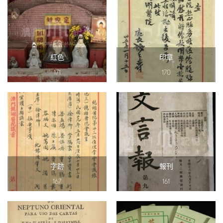
紅色
印章
171
170
字跡
報刊
167
161