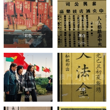
圖
媽
閣
寺
彩色
黑白
廟
7116
5294
巴
士
教
堂
街
合照
文獻
市
1390
1016