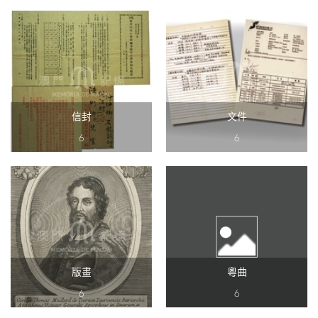
信封
文件
6
6
版畫
粵曲
6
6