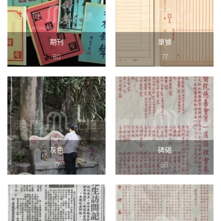
期刊
單據
80
77
灰色
碑碣
77
68