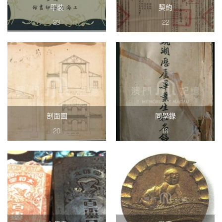
平裝
契約
23
22
剖面圖
同學錄
20
18