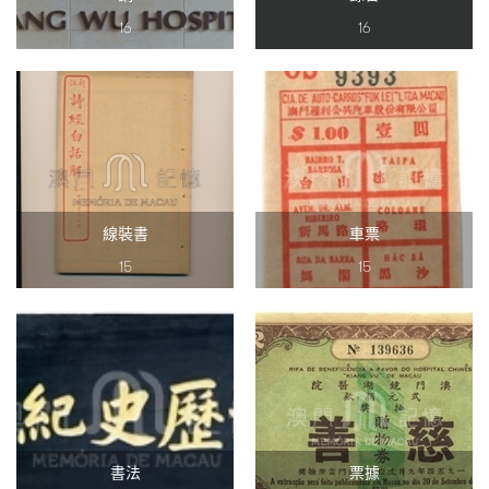
16
16
線裝書
車票
15
15
書法
票據