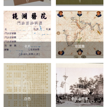
12
11
卡片
地圖集
9
9
白色
藝術品原件
9
9