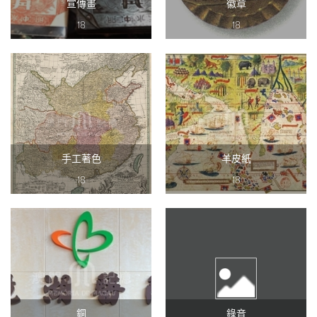
宣傳畫
徽章
18
18
手工著色
羊皮紙
18
18
銅
錄音