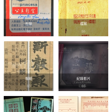
包裝
檔案
86
86
報紙
紀錄影片
83
83