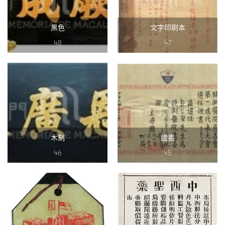
黑色
文字印刷本
48
47
木刻
證書
46
45