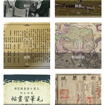
相片
綠色
26
26
金色
銅版印刷
26
24