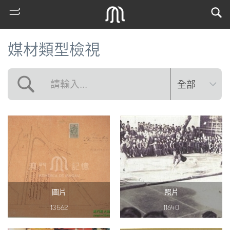
媒材類型檢視
熱
門
搜
圖片
照片
索
13562
11640
古
地