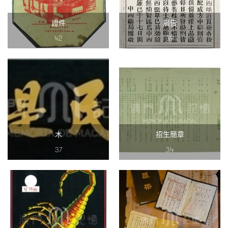
證件
廣告
42
39
木
招生簡章
37
34