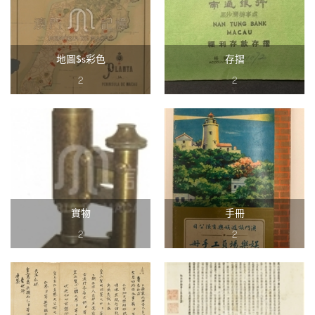
地圖$s彩色
存摺
2
2
實物
手冊
2
2