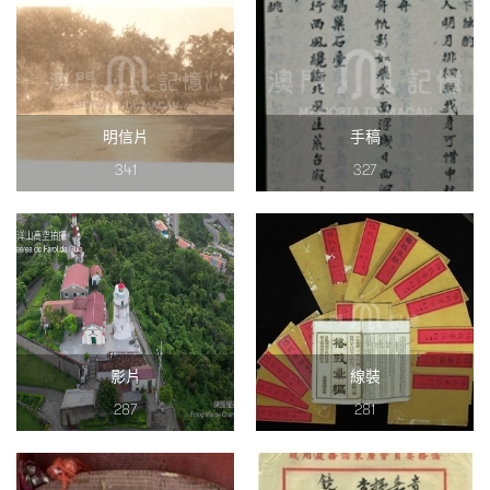
明信片
手稿
341
327
影片
線裝
287
281