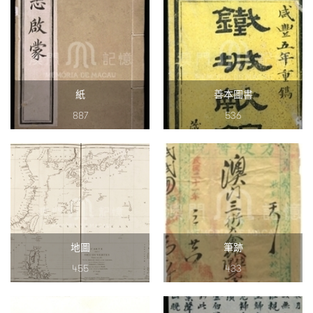
紙
善本圖書
887
536
地圖
筆跡
455
433