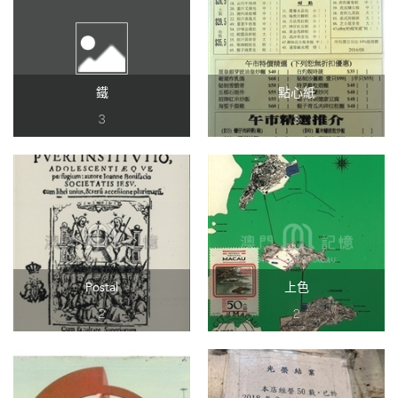
鐵
點心紙
3
3
Postal
上色
2
2