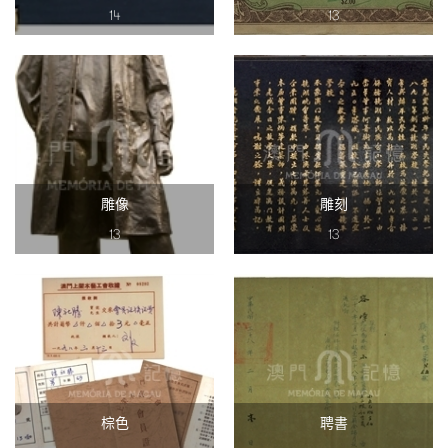
14
13
雕像
雕刻
13
13
棕色
聘書