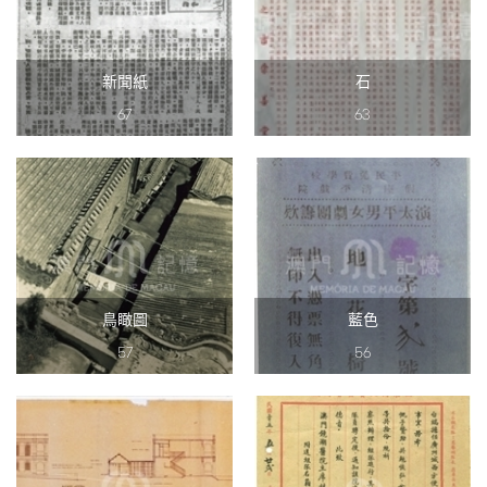
新聞紙
石
67
63
鳥瞰圖
藍色
57
56