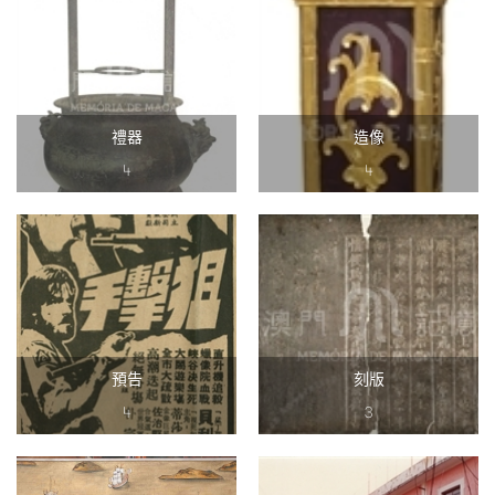
禮器
造像
4
4
預告
刻版
4
3