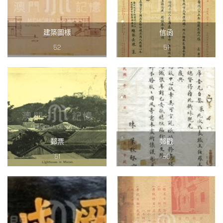
建築圖樣
信函
52
51
郵票
郵戳
51
50