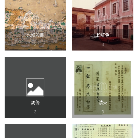
水粉彩畫
粉紅色
3
3
詞條
請柬
3
3