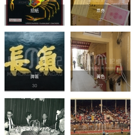
招紙
票券
31
31
牌匾
黃色
30
27