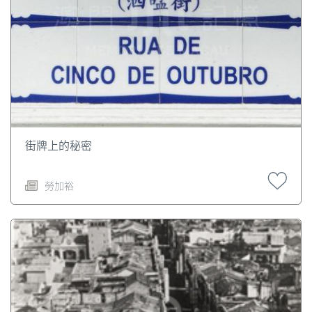
街牌上的秘密
勞加裕