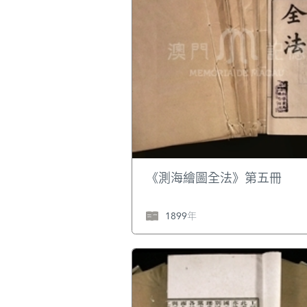
《測海繪圖全法》第五冊
1899年