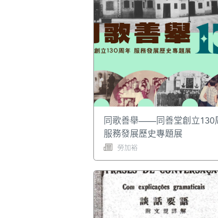
同歌善舉——同善堂創立130
服務發展歷史專題展
勞加裕