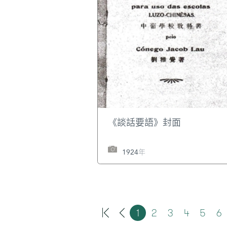
《談話要語》封面
1924年
1
2
3
4
5
6