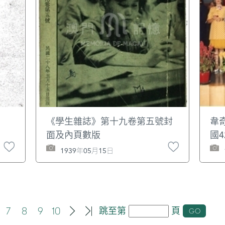
《學生雜誌》第十九卷第五號封
韋
面及內頁數版
國
1939年05月15日
7
8
9
10
跳至第
頁
GO