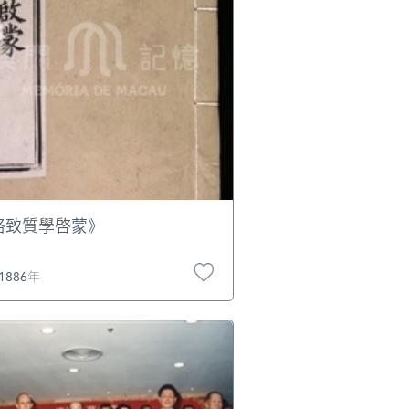
格致質學啓蒙》
1886年