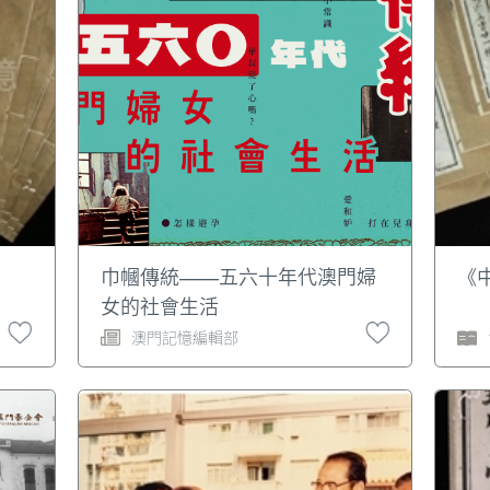
巾幗傳統——五六十年代澳門婦
《
女的社會生活
澳門記憶編輯部