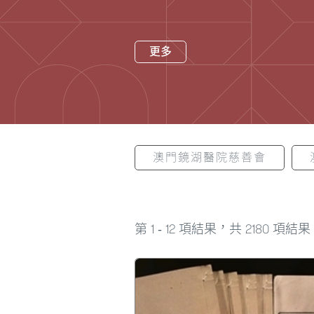
更多
澳門鏡湖醫院慈善會
1
12
2180
第
-
項結果，共
項結果