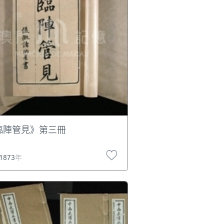
臨陣管見》第三冊
1873年