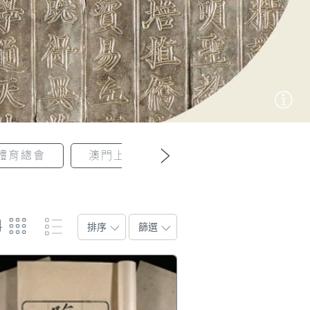
體育總會
澳門上架木藝工會
澳門婦女聯合
料
排序
篩選