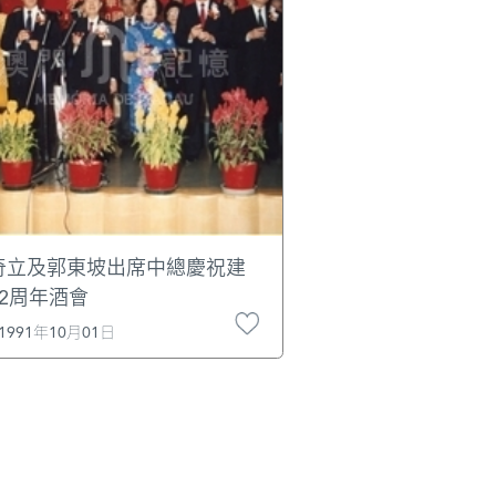
奇立及郭東坡出席中總慶祝建
42周年酒會
1991年10月01日