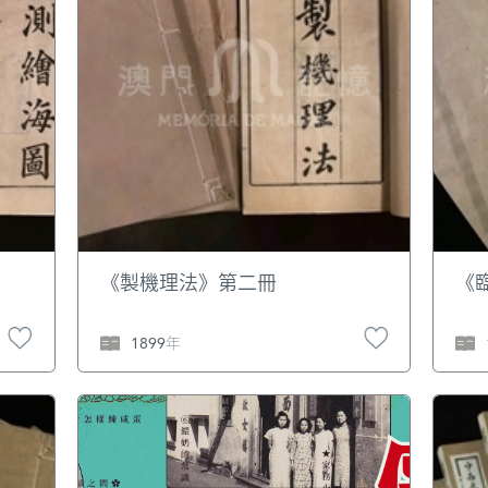
《製機理法》第二冊
《
1899年