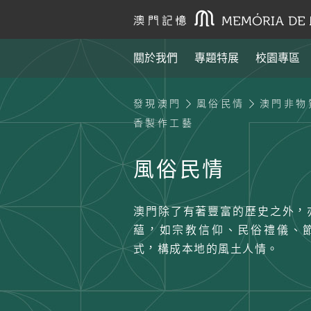
關於我們
專題特展
校園專區
發現澳門
風俗民情
澳門非物
香製作工藝
風俗民情
澳門除了有著豐富的歷史之外，
蘊，如宗教信仰、民俗禮儀、
式，構成本地的風土人情。