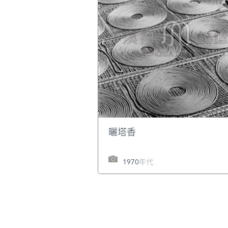
曬塔香
1970年代