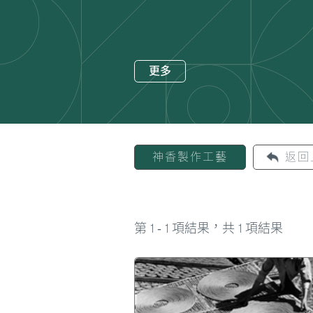
更多
神香製作工藝
返回
1
1
1
第
-
項結果，共
項結果