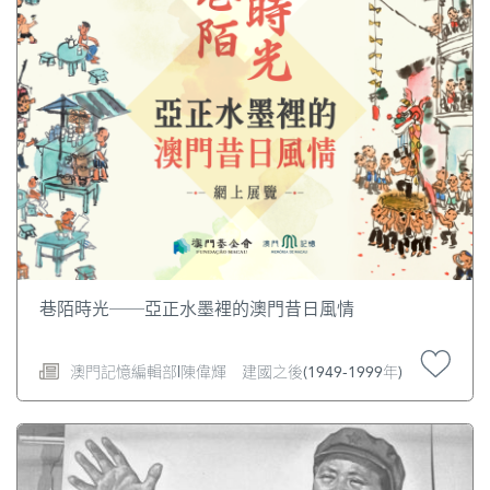
巷陌時光──亞正水墨裡的澳門昔日風情
澳門記憶編輯部|陳偉輝
建國之後(1949-1999年)