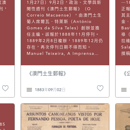
林
《澳
1月27日）9月2日，政治、文學與新
─1
點
創刊，
聞性週刊《澳門土生郵報》（O
正報
19
Correio Macaense），由澳門土生
其
葡人席爾瓦．特萊斯（António
金．
Gomes da Silva Teles）創辦並擔
Ba
任主編。該報於1888年11月停刊。
祿（
1889年2月8日複辦，1889年12月仍
拉維
存在，再次停刊日期不得而知。
Sa
Manuel Teixeira, A Imprensa
撰
Periódica Portuguesa no Extrem
稱
Oriente, pp. 49—50.
該報
Tei
《澳門土生郵報》
《
Por
Ori
1883年09月02日
85