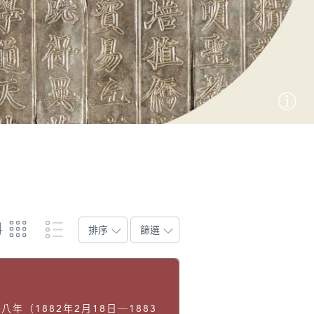
料
排序
篩選
八年（1882年2月18日─1883