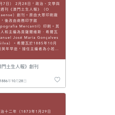
月7日） 2月28日，政治、文學與
聞週刊《澳門土生人報》（O
caense）創刊。原由大眾印刷廠
刷，後改由商務印字館
ipografia Mercantil）印刷。其
版人和主編為貢薩爾維斯‧希爾瓦
nuel José Maria Gonçalves
 Silva）。希爾瓦於1885年10月
1日英年早逝，接任主編者為小若阿
‧巴士度律師，主要撰稿人有澳門
人伯多祿‧巴爾卡 （Pedro da
rca）、哈爾特‧米勒（J. L.
澳門土生人報》創刊
rt Milner）和派特里西奧‧路斯
atrício José da Luz）。由於撰
1886年10月28日
人多為瞭解本地情況的澳門土生
，故文章內容頗具本地特色。該份
於1886年10月28日停刊。
uel Teixeira, A Imprensa
iódica Portuguesa no
remo Oriente, pp. 47—48;
治十二年（1873年1月29日