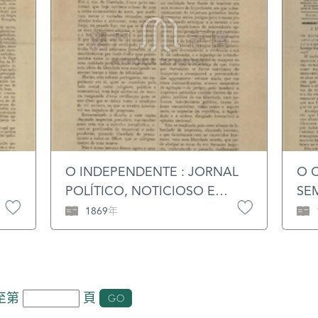
非毫
稅，
情況
o
l
e
O INDEPENDENTE : JORNAL
O 
.
POLÍTICO, NOTICIOSO E
SE
COMMERCIAL / PROPR.
LIT
1869年
CONSTÂNCIO J. DA SILVA
RED
至第
頁
GO