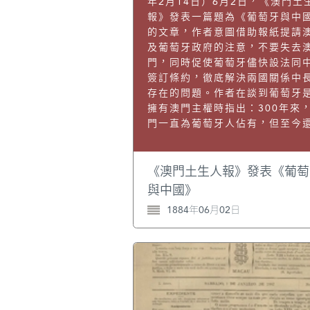
年2月14日）6月2日，《澳門土
報》發表一篇題為《葡萄牙與中
的文章，作者意圖借助報紙提請
及葡萄牙政府的注意，不要失去
門，同時促使葡萄牙儘快設法同
簽訂條約，徹底解決兩國關係中
存在的問題。作者在談到葡萄牙
擁有澳門主權時指出：300年來
門一直為葡萄牙人佔有，但至今
有一項條約，一份能夠證明這種
權的文獻。葡萄牙是如何佔有這
民地的呢？是通過割讓嗎？那麼
《澳門土生人報》發表《葡萄
割讓的？是中國的哪一位皇帝把
與中國》
島南端的澳門半島賜給葡萄牙王
1884年06月02日
的？宣佈這種領土割讓的文獻又
裡？澳門是征服來的嗎？誰征服
征服誰？葡萄牙曾否宣戰？宣戰
由又是什麼？要確切地回答這些
題，我們是拿不出任何證據的。
而，眾所周知且無可否認的事實
是，中國只是容忍、准許葡萄牙