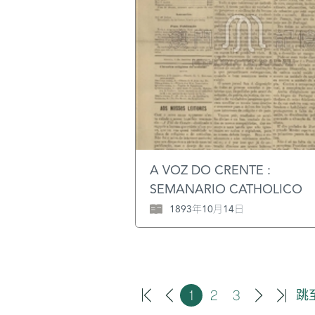
澳門居住或貿易，而這種准許並
無代價，葡萄牙人不但要交納賦
還要履行其他苛刻的義務，這種
直至前不久才告結束。Anexo d
Oficio do Cônsul de Portuga
em Xangai ao Ministro dos
Negócios Estrangeiros（9 d
Julho de 1884）, in A. V. de
Saldanha, ed. , Colecção de
fontes documentais para a
história das relações entre
A VOZ DO CRENTE :
Portugal e a China, Vol. 4, p
SEMANARIO CATHOLICO
293.
1893年10月14日
1
2
3
跳