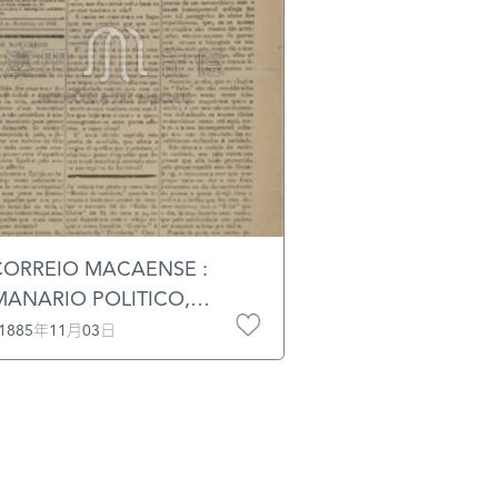
CORREIO MACAENSE :
MANARIO POLITICO,
TERARIO E DE NOTICIAS /
1885年11月03日
. A. DA SILVA TELLES