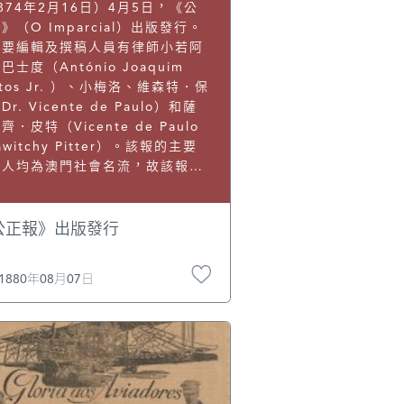
玉鳳：《澳門葡文報章的發展特
874年2月16日）4月5日，《公
》，載《澳門研究》第10期，
》（O Imparcial）出版發行。
93年3月。
主要編輯及撰稿人員有律師小若阿
巴士度（António Joaquim
stos Jr. ）、小梅洛、維森特．保
Dr. Vicente de Paulo）和薩
齊．皮特（Vicente de Paulo
lawitchy Pitter）。該報的主要
稿人均為澳門社會名流，故該報又
為當地上流社會人士交流的園地。
於1880年8月7日停刊。Manuel
xeira, A Imprensa Periódica
公正報》出版發行
tuguesa no Extremo
ente, pp. 46─47.
1880年08月07日