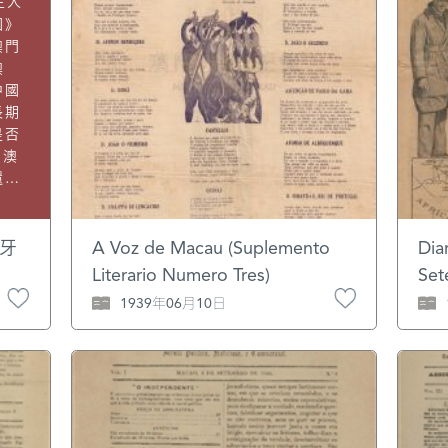
生人
國》
澳門
澳
中國
長期
是否
，澳
還沒
佔有
塊殖
是誰
牙
A Voz de Macau (Suplemento
Dia
香山
Literario Numero Tres)
Set
室
1939年06月10日
在哪
的？
的理
問
然
卻
人在