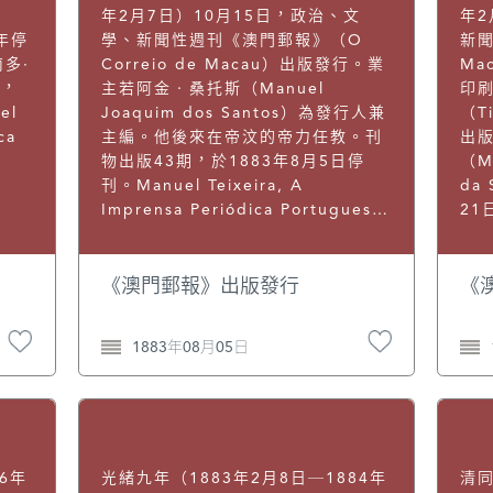
年2月7日）10月15日，政治、文
年2
3年停
學、新聞性週刊《澳門郵報》（O
新
多·
Correio de Macau）出版發行。業
Ma
），
主若阿金‧桑托斯（Manuel
印
el
Joaquim dos Santos）為發行人兼
（T
ca
主編。他後來在帝汶的帝力任教。刊
出
物出版43期，於1883年8月5日停
（Ma
刊。Manuel Teixeira, A
da
Imprensa Periódica Portuguesa
2
no Extremo Oriente, p, 49.
金
土生
Ba
《澳門郵報》出版發行
《
Ha
（P
1883年08月05日
稿
人
週刊
Man
Per
Ext
6年
光緒九年（1883年2月8日─1884年
清同