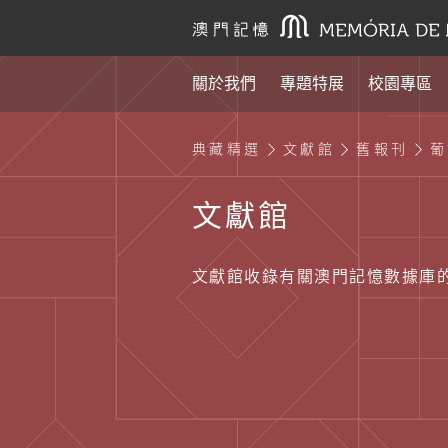
關於我們
專題特展
校園專區
典藏精選
文獻館
舊報刊
葡
文獻館
文獻館收錄有關澳門記憶數據庫