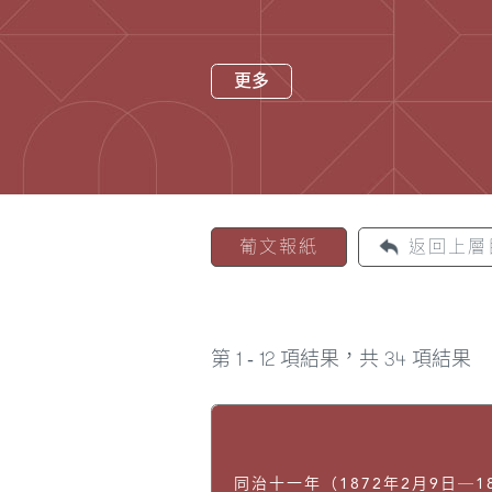
更多
葡文報紙
返回上層
1
12
34
第
-
項結果，共
項結果
同治十一年（1872年2月9日─18