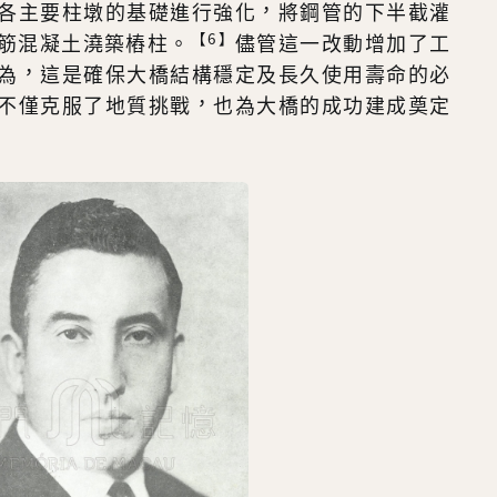
各主要柱墩的基礎進行強化，將鋼管的下半截灌
【6】
筋混凝土澆築樁柱。
儘管這一改動增加了工
為，這是確保大橋結構穩定及長久使用壽命的必
不僅克服了地質挑戰，也為大橋的成功建成奠定