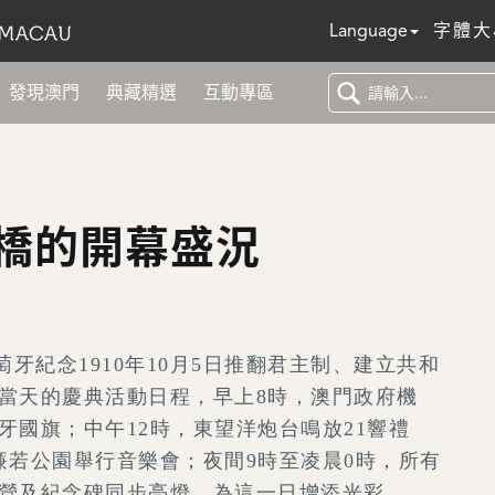
Language
字體大
發現澳門
典藏精選
互動專區
橋的開幕盛況
葡萄牙紀念1910年10月5日推翻君主制、建立共和
當天的慶典活動日程，早上8時，澳門政府機
牙國旗；中午12時，東望洋炮台鳴放21響禮
廉若公園舉行音樂會；夜間9時至凌晨0時，所有
營及紀念碑同步亮燈，為這一日增添光彩。