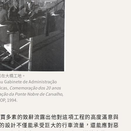
素在大橋工地。
Gabinete de Administração
icas,
Comemoração dos 20 anos
ação da Ponte Nobre de Carvalho
,
OP, 1994.
上，賈多素的致辭流露出他對這項工程的高度滿意與
的設計不僅能承受巨大的行車流量，還能應對惡