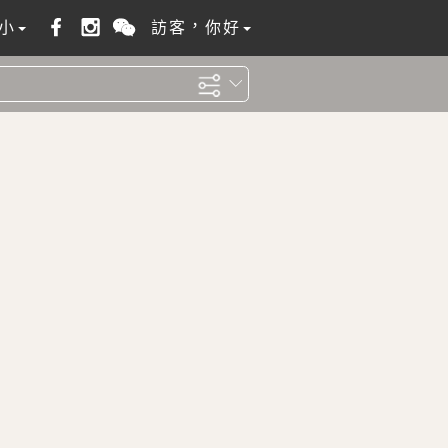
小
訪客，你好