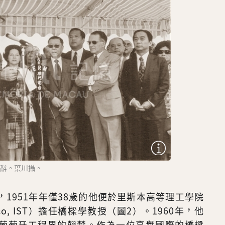
致辭。葉川攝。
1951年年僅38歲的他便於里斯本高等理工學院
 Técnico, IST）擔任橋樑學教授（圖2）。1960年，他
葡萄牙工程界的翹楚。作為一位享譽國際的橋樑