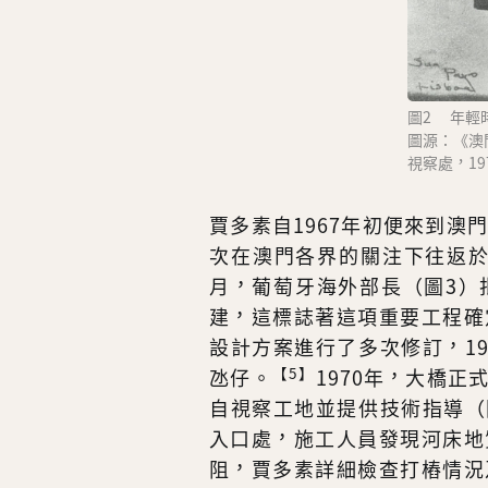
圖2 年輕
圖源：《澳
視察處，19
賈多素自1967年初便來到澳
次在澳門各界的關注下往返於
月，葡萄牙海外部長（圖3）
建，這標誌著這項重要工程確
設計方案進行了多次修訂，1
【5】
氹仔。
1970年，大橋
自視察工地並提供技術指導（
入口處，施工人員發現河床地
阻，賈多素詳細檢查打樁情況