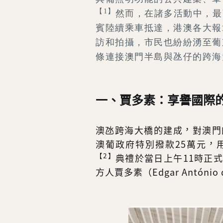
【1】
然而，在諸多活動中，最
賓陸續乘車抵達，港澳各大報
訪和拍攝，市民也紛紛湧至葡
條連接澳門半島與氹仔的跨海
一、賈多素：享譽國際
澳氹跨海大橋的建成，對澳門
澳葡政府特別撥款25萬元，
【2】
典禮於當日上午11時正
方人賈多素（Edgar António 