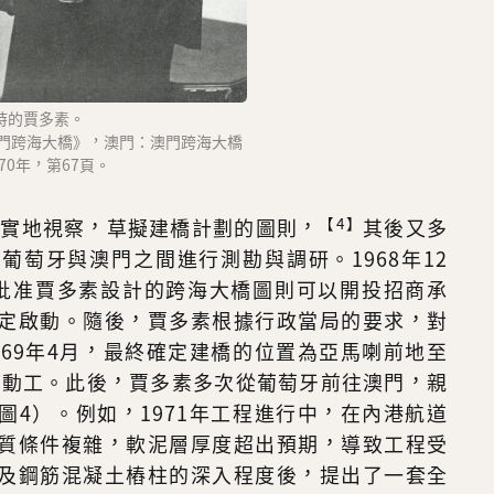
時的賈多素。
門跨海大橋》，澳門：澳門跨海大橋
70年，第67頁。
【4】
門實地視察，草擬建橋計劃的圖則，
其後又多
葡萄牙與澳門之間進行測勘與調研。1968年12
批准賈多素設計的跨海大橋圖則可以開投招商承
定啟動。隨後，賈多素根據行政當局的要求，對
969年4月，最終確定建橋的位置為亞馬喇前地至
正式動工。此後，賈多素多次從葡萄牙前往澳門，親
圖4）。例如，1971年工程進行中，在內港航道
質條件複雜，軟泥層厚度超出預期，導致工程受
及鋼筋混凝土樁柱的深入程度後，提出了一套全