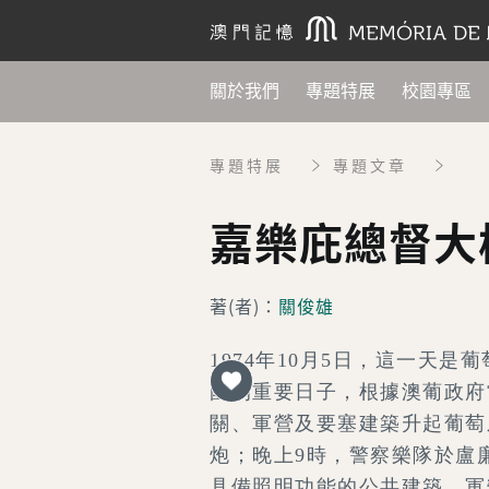
關於我們
專題特展
校園專區
專題特展
專題文章
嘉樂庇總督大
著(者)：
關俊雄
1974年10月5日，這一天是
國的重要日子，根據澳葡政府
關、軍營及要塞建築升起葡萄
炮；晚上9時，警察樂隊於盧
具備照明功能的公共建築、軍