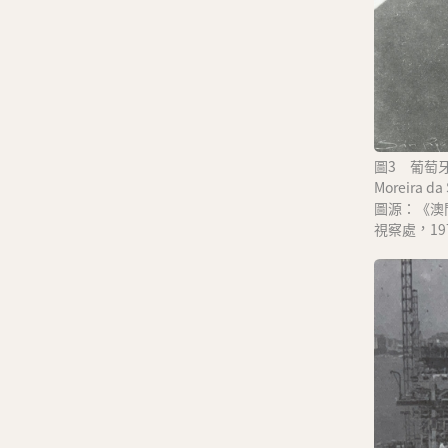
圖3 葡萄牙
Moreira d
圖源：《澳
視察處，19