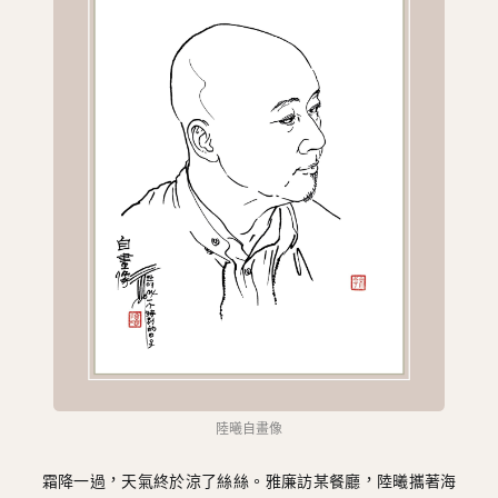
圖
媽
閣
寺
廟
巴
士
教
堂
街
市
陸曦自畫像
霜降一過，天氣終於涼了絲絲。雅廉訪某餐廳，陸曦攜著海