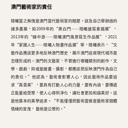
澳門藝術家的責任
陸曦當之無愧是澳門當代藝術家的翹楚。談及自己舉辦過的
諸多畫展，如2009年的“黑白門──陸曦速寫素描展”，
2013年的“線中游──陸曦澳門風景寫生作品展”，2021
年“家國人生──陸曦人物畫作品展”等，陸曦表示，“文
藝作品應該更多地反映澳門歷史，展示澳門這座現代城市是
怎樣形成的。澳門的文藝家，不管進行哪種類別的創作，文
學、戲劇，抑或是繪畫、攝影，都應該把反映澳門作為自己
的責任。”他認為，藝術會影響人心，因此藝術作品要追
求“真善美”，要具有打動人心的力量，要有內涵，要傳遞
正能量給受眾，使人心得到淨化，讓社會更加和諧美好。這
是他基本的美學追求。“不能僅僅把藝術當做是藝術家個體
情緒的宣洩， 藝術是公眾的。”