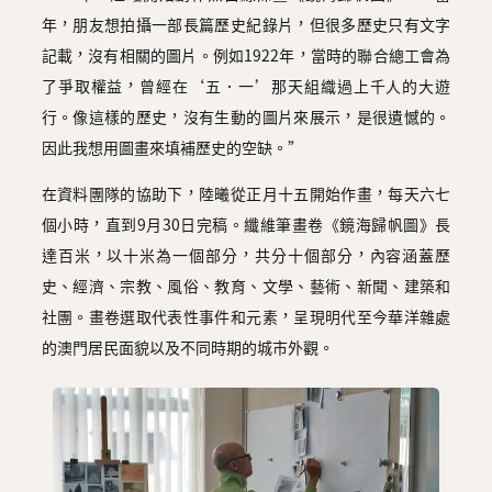
年，朋友想拍攝一部長篇歷史紀錄片，但很多歷史只有文字
記載，沒有相關的圖片。例如1922年，當時的聯合總工會為
了爭取權益，曾經在‘五．一’那天組織過上千人的大遊
行。像這樣的歷史，沒有生動的圖片來展示，是很遺憾的。
因此我想用圖畫來填補歷史的空缺。”
在資料團隊的協助下，陸曦從正月十五開始作畫，每天六七
個小時，直到9月30日完稿。纖維筆畫卷《鏡海歸帆圖》長
達百米，以十米為一個部分，共分十個部分，內容涵蓋歷
史、經濟、宗教、風俗、教育、文學、藝術、新聞、建築和
社團。畫卷選取代表性事件和元素，呈現明代至今華洋雜處
的澳門居民面貌以及不同時期的城市外觀。