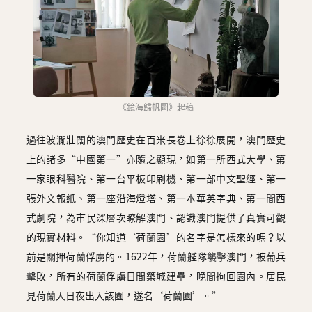
《鏡海歸帆圖》起稿
過往波瀾壯闊的澳門歷史在百米長卷上徐徐展開，澳門歷史
上的諸多“中國第一”亦隨之顯現，如第一所西式大學、第
一家眼科醫院、第一台平板印刷機、第一部中文聖經、第一
張外文報紙、第一座沿海燈塔、第一本華英字典、第一間西
式劇院，為市民深層次瞭解澳門、認識澳門提供了真實可觀
的現實材料。“你知道‘荷蘭園’的名字是怎樣來的嗎？以
前是關押荷蘭俘虜的。1622年，荷蘭艦隊襲擊澳門，被葡兵
擊敗，所有的荷蘭俘虜日間築城建壘，晚間拘回園內。居民
見荷蘭人日夜出入該園，遂名‘荷蘭園’。”