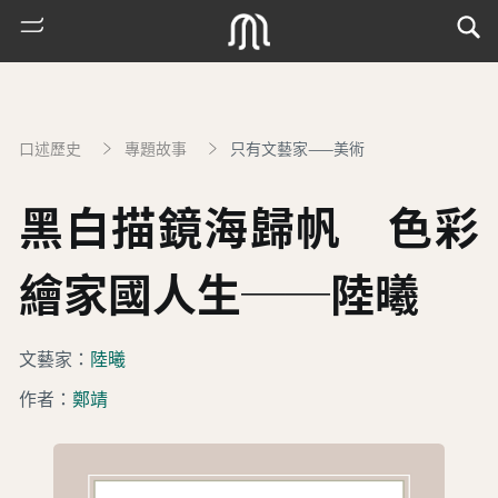
口述歷史
專題故事
只有文藝家——美術
黑白描鏡海歸帆 色彩
繪家國人生──陸曦
熱
文藝家：
陸曦
門
作者：
鄭靖
搜
索
古
地