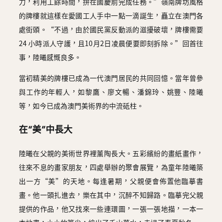
力，利用工餘時間，拚在國慶前完成任務。”嶺南牌坊風格
的牌樓就這樣在愛國工人手中一點一滴誕生，矗立在澳門各
處街頭。“不過，由於國民黨反動派的滋擾破壞，牌樓需要
24 小時派人守護，且10月2日凌晨便要即刻拆除。”回首往
事，陸曦感慨良多。
當初精美的牌樓已成為一代澳門居民的共同回憶。當年曾參
與工作的年輕人，如黎鷹、廖文暢、潘錦玲、姚豐、陸曦
等，如今已成為澳門美術界的中流砥柱。
在“美”中長大
陸曦在父親的美術世界裡薰陶長大。五彩繽紛的畫紙畫作，
往來不息的畫家朋友，四處舉辦的聚會展覽，為童年陸曦築
出一方“美”的天地。每逢暑期，父親便會佈置他臨摹書
畫。他一頭扎進去，樂在其中，沉醉不知歸路。臨摹完父親
提供的作品，他又找來一些連環圖，一張一張地描，一本一