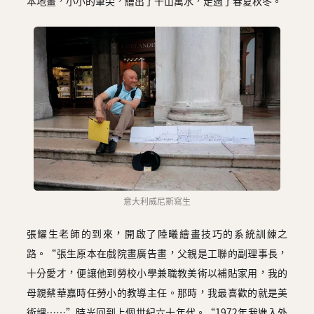
本地畫，小小的筆尖，繪出了千山萬水，走過了春夏秋冬。
意大利威尼斯寫生
張耀生老師的到來，開啟了陸曦繪畫技巧的系統訓練之
路。“張生原本在戲院畫廣告畫，父親是工聯的副理事長，
十分愛才，便讓他到勞校小學兼職教美術以補貼家用，我的
母親蔡華嘉時任勞小的教導主任。那時，我最喜歡的就是美
術課……”時光回到上個世紀六十年代。“1972年我進入外