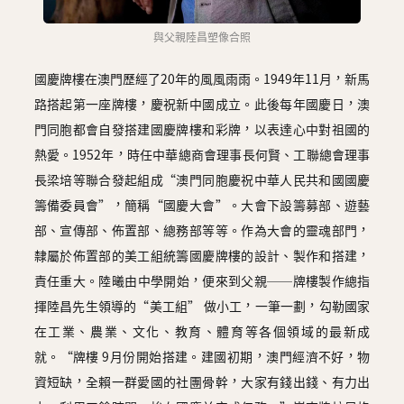
與父親陸昌塑像合照
國慶牌樓在澳門歷經了20年的風風雨雨。1949年11月，新馬
路搭起第一座牌樓，慶祝新中國成立。此後每年國慶日，澳
門同胞都會自發搭建國慶牌樓和彩牌，以表達心中對祖國的
熱愛。1952年，時任中華總商會理事長何賢、工聯總會理事
長梁培等聯合發起組成“澳門同胞慶祝中華人民共和國國慶
籌備委員會”，簡稱“國慶大會”。大會下設籌募部、遊藝
部、宣傳部、佈置部、總務部等等。作為大會的靈魂部門，
隸屬於佈置部的美工組統籌國慶牌樓的設計、製作和搭建，
責任重大。陸曦由中學開始，便來到父親──牌樓製作總指
揮陸昌先生領導的“美工組” 做小工，一筆一劃，勾勒國家
在工業、農業、文化、教育、體育等各個領域的最新成
就。“牌樓 9月份開始搭建。建國初期，澳門經濟不好，物
資短缺，全賴一群愛國的社團骨幹，大家有錢出錢、有力出