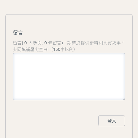
品有《西藏紅花》、《鏡海歸帆圖》百米
畫卷、《黑白門──陸曦速寫素描作品
集》、《太極拳釋義》手抄本、《家國人
生──陸曦人物畫作品集》。曾策劃舉辦
《鏡海歸帆圖》交響詩音樂會，及“圖說
留言
鏡海──鏡海歸帆圖專題片”演播。2022
年獲澳門特區政府頒授文化功績勳章。
留言( 0 人參與, 0 條留言)：期待您提供史料和真實故事，
共同填補歷史空白!（150字以內）
登入