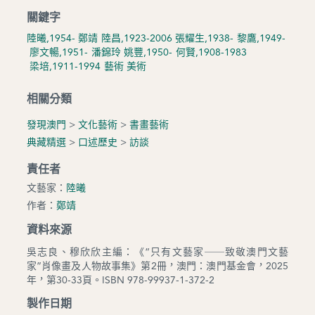
關鍵字
陸曦,1954-
鄭靖
陸昌,1923-2006
張耀生,1938-
黎鷹,1949-
廖文暢,1951-
潘錦玲
姚豐,1950-
何賢,1908-1983
梁培,1911-1994
藝術
美術
相關分類
發現澳門
>
文化藝術
>
書畫藝術
典藏精選
>
口述歷史
>
訪談
責任者
文藝家：
陸曦
作者：
鄭靖
資料來源
吳志良、穆欣欣主編：《“只有文藝家──致敬澳門文藝
家”肖像畫及人物故事集》第2冊，澳門：澳門基金會，2025
年，第30-33頁。ISBN 978-99937-1-372-2
製作日期