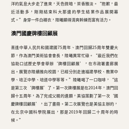
洋的氣息大步走了進來，天色微暗，茶香雅淡。“抱歉，最
近活動多，剛剛結束科大那邊的學生結業作品展開幕
式。”身穿一件白襯衣，陸曦顯得清爽幹練而富有活力。
澳門國慶牌樓回顧展
喜逢中華人民共和國建國75周年、澳門回歸25周年雙慶大
節，作為澳門美術協會會長，陸曦異常忙碌。“最近我們在
協助口述歷史學會舉辦‘牌樓回顧展’，在市政署畫廊展
出。展覽亦陸續推向校園，已經分別走進福建學校、教業中
學、培正中學、培道中學等等。”陸曦喝了一口咖啡，“這
是第三次‘牌樓展’了。第一次牌樓展是在2014年，澳門回
歸十五周年，為了完成父親的遺願，美協策劃了第一次‘國
慶牌樓回顧展’，出了畫冊。第二次展覽也是美協主辦的，
在北京中國科學院展出，那是2019年回歸二十周年的時
候。”