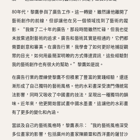
80年代，黎鷹參與了廣告工作。這一轉變，雖然讓他離開了
藝術創作的前線，但卻讓他在另一個領域找到了藝術的蹤
影。“我做了二十年的廣告，那段時間雖然忙碌，但我也從
未放棄過對藝術的追求。廣告和藝術其實是相通的，它們都
需要創意和審美。在廣告行業，我學會了如何更好地捕捉觀
眾的目光，如何用最簡潔明瞭的方式傳達資訊，這些經驗對
我的藝術創作也有很大的幫助。”黎鷹如是說。
在廣告行業的歷練使黎鷹不但積累了豐富的實踐經驗，還逐
漸形成了自己獨特的藝術風格。他的水彩畫深受澳門傳統寫
法影響，同時又吸收了中國畫的技法，呈現出一種獨特的韻
味。近年來，他更開始嘗試畫中國水墨畫，這讓他的水彩畫
有了更多的變化和內涵。
當談及自己的藝術風格時，黎鷹表示：“我的藝術風格深受
多位畫家的影響，包括廣州的畫家陳顯靈和西洋畫的薩甘沙