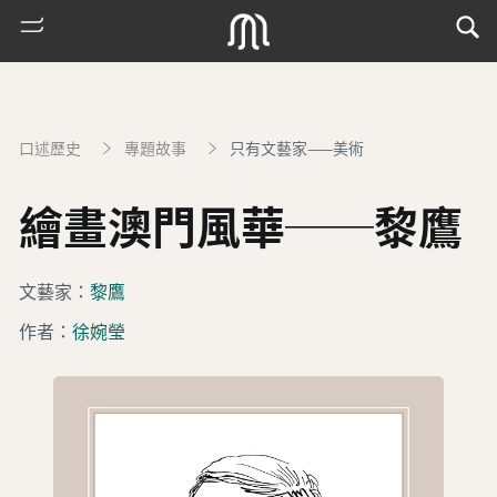
口述歷史
專題故事
只有文藝家——美術
繪畫澳門風華──黎鷹
文藝家：
黎鷹
作者：
徐婉瑩
熱
門
搜
索
古
地