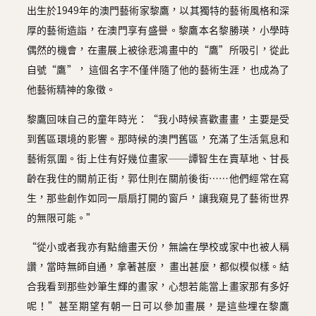
出生於1949年的澳門藝術家黎鷹，以其獨特的藝術風格和深
厚的藝術造詣，在澳門享有盛譽。黎鷹本名黎勝瑛，小學時
偶然的機會，在畫展上被徐悲鴻畫中的“鷹”所吸引，從此
自號“鷹”， 這個名字不僅伴隨了他的藝術生涯，也成為了
他藝術精神的象徵。
黎鷹回味自己的童年時光：“我小時候喜歡畫畫，主要是受
到舊區環境的影響。那時候的澳門舊區，充滿了生活氣息和
藝術氛圍。街上住有好幾位畫家──譚智生在賣草地、甘長
齡在我住的關前正街，郭仕則在關前後街……他們經常在寫
生，那些創作如同一扇扇打開的窗戶，讓我窺見了藝術世界
的無限可能。”
“從小或者我亦有點繪畫天份，無論在學校或家中也被人稱
讚，當時無師自通，拿著甚麼， 畫出甚麼，都似模似樣。結
合我看到那些妙筆生輝的畫家，心想若能當上畫家那有多好
呢！”甚至期望有朝一日可以參加畫展，是這些埋在黎鷹