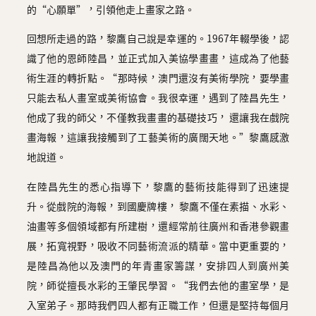
的“心願單”，引領他走上畫家之路。
回想所走過的路，黎鷹自己說是幸運的。1967年輟學後，認
識了他的恩師陸昌，並正式加入美協學畫畫，這成為了他藝
術生涯的轉折點。“那時候，澳門還沒有美術學院，要學畫
只能去私人畫室或美術協會。我很幸運，遇到了陸昌先生，
他成了我的師父，不僅教我畫畫的基礎技巧， 還讓我在戲院
畫海報，這讓我接觸到了工藝美術的廣闊天地。”黎鷹感激
地說道。
在陸昌先生的悉心指導下，黎鷹的藝術技能得到了迅速提
升。從戲院的海報，到國慶牌樓， 黎鷹不僅在素描、水彩、
油畫等多個領域都有所建樹，還經常前往廣州和香港參觀畫
展，拓寬視野，吸收不同藝術流派的精華。當中更重要的，
是陸昌為他以及澳門的年青畫家籌謀，安排四人到廣州美
院，師從擅長水彩的王肇民學習。“我們去他的畫室學，是
入室弟子。那時我們四人都有正職工作，但還是堅持每個月