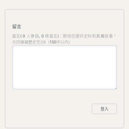
步濠情──黎鷹水彩畫展”，並參加“慶祝
中華人民共和國成立70周年──中國水彩
畫家作品展”。
留言
留言( 0 人參與, 0 條留言)：期待您提供史料和真實故事，
共同填補歷史空白!（150字以內）
登入