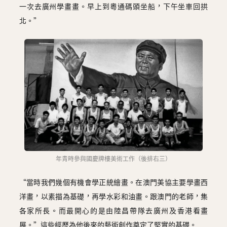
一次去廣州學畫畫。早上到粵通碼頭坐船，下午坐車回拱
北。”
年青時參與國慶牌樓美術工作（後排右三）
“當時我們幾個有機會學正統繪畫。在澳門美協主要學畫西
洋畫，以素描為基礎，再學水彩和油畫。跟澳門的老師，集
各家所長。而最開心的是由陸昌帶隊去廣州及香港看畫
展。”這些經歷為他後來的藝術創作奠定了堅實的基礎。