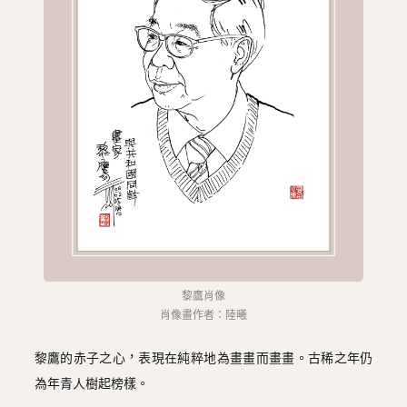
圖
媽
閣
寺
廟
巴
士
教
堂
黎鷹肖像
街
肖像畫作者：陸曦
市
黎鷹的赤子之心，表現在純粹地為畫畫而畫畫。古稀之年仍
為年青人樹起榜樣。