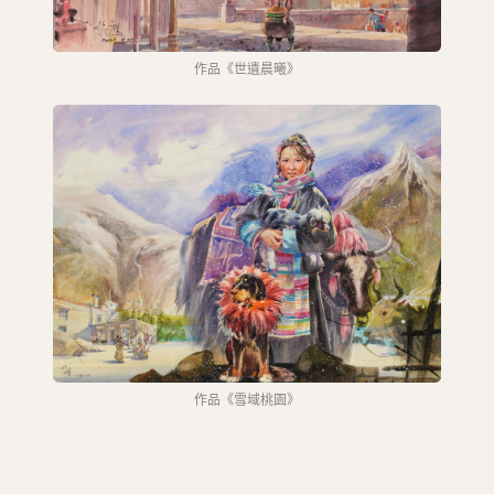
作品《世遺晨曦》
作品《雪域桃園》