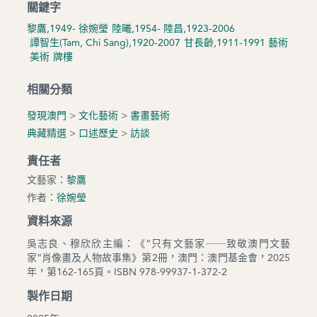
關鍵字
黎鷹,1949-
徐婉瑩
陸曦,1954-
陸昌,1923-2006
譚智生(Tam, Chi Sang),1920-2007
甘長齡,1911-1991
藝術
美術
牌樓
相關分類
發現澳門
>
文化藝術
>
書畫藝術
典藏精選
>
口述歷史
>
訪談
責任者
文藝家：
黎鷹
作者：
徐婉瑩
資料來源
吳志良、穆欣欣主編：《“只有文藝家──致敬澳門文藝
家”肖像畫及人物故事集》第2冊，澳門：澳門基金會，2025
年，第162-165頁。ISBN 978-99937-1-372-2
製作日期