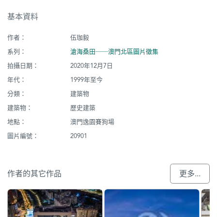
基本資料
作者：
伍珈毅
系列：
滄海桑田──澳門北區圖片徵集
拍攝日期：
2020年12月7日
年代：
1999年至今
分類：
建築物
建築物：
歷史建築
地點：
澳門逸園賽狗場
圖片編號：
20901
作者的其它作品
更多...