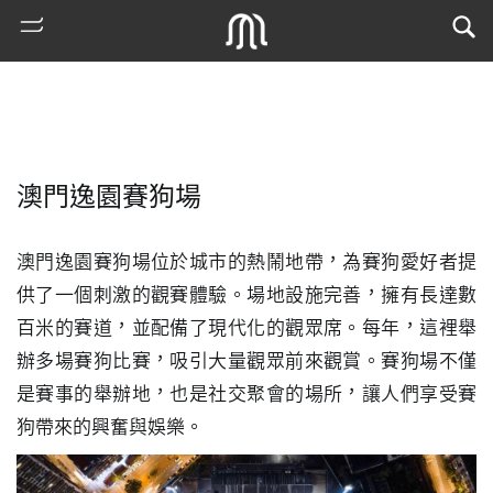
澳門逸園賽狗場
澳門逸園賽狗場位於城市的熱鬧地帶，為賽狗愛好者提
供了一個刺激的觀賽體驗。場地設施完善，擁有長達數
百米的賽道，並配備了現代化的觀眾席。每年，這裡舉
熱
辦多場賽狗比賽，吸引大量觀眾前來觀賞。賽狗場不僅
門
是賽事的舉辦地，也是社交聚會的場所，讓人們享受賽
搜
索
狗帶來的興奮與娛樂。
古
地