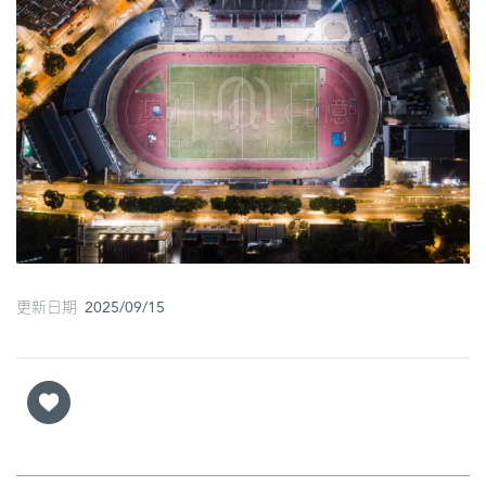
圖
媽
閣
寺
廟
巴
士
教
更新日期 2025/09/15
堂
街
市