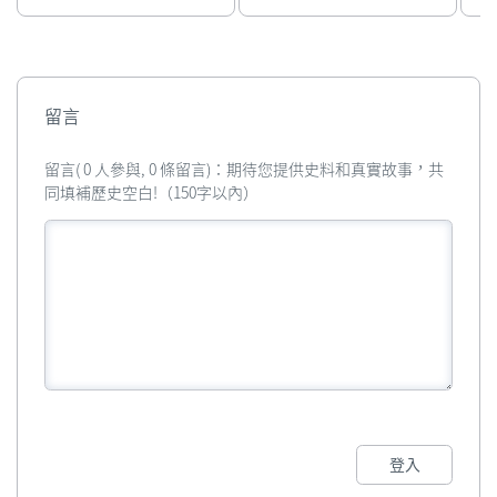
留言
留言( 0 人參與, 0 條留言)：期待您提供史料和真實故事，共
同填補歷史空白!（150字以內）
登入