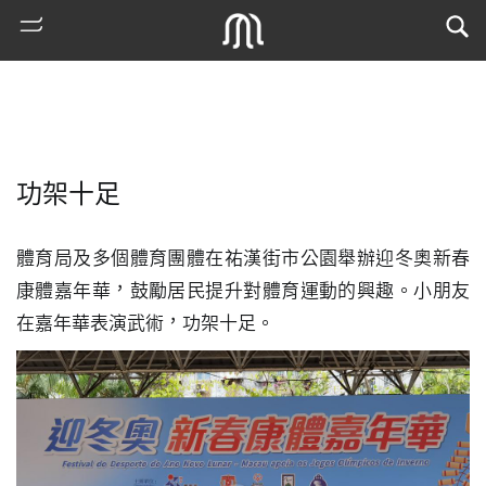
功架十足
體育局及多個體育團體在祐漢街市公園舉辦迎冬奧新春
康體嘉年華，鼓勵居民提升對體育運動的興趣。小朋友
在嘉年華表演武術，功架十足。
熱
門
搜
索
古
地