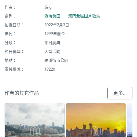
作者：
Jing
系列：
滄海桑田──澳門北區圖片徵集
拍攝日期：
2022年2月3日
年代：
1999年至今
分類：
節日慶典
節日慶典：
大型活動
地點：
祐漢街市公園
圖片編號：
19220
作者的其它作品
更多...