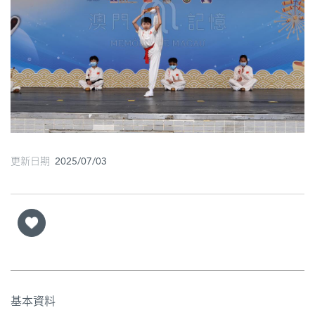
圖
媽
閣
寺
廟
巴
更新日期 2025/07/03
士
教
堂
街
市
基本資料