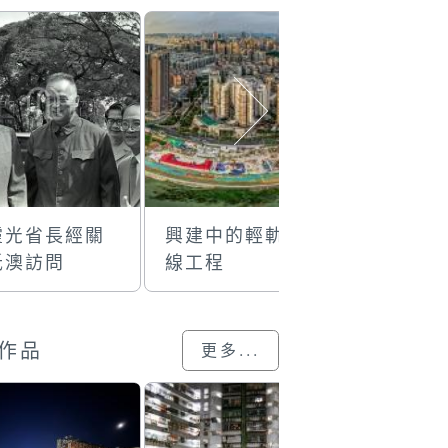
靈光省長經關
興建中的輕軌東
黑沙環合
抵澳訪問
線工程
火燒通頂
作品
更多...