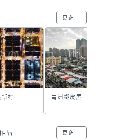
更多...
漢新村
青洲鐵皮屋
密集的住
作品
更多...