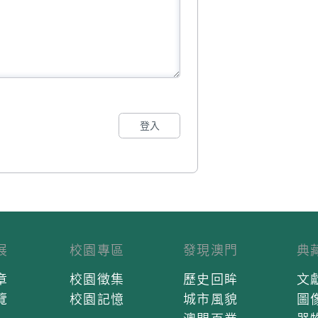
登入
展
校園專區
發現澳門
典
章
校園徵集
歷史回眸
文
覽
校園記憶
城市風貌
圖