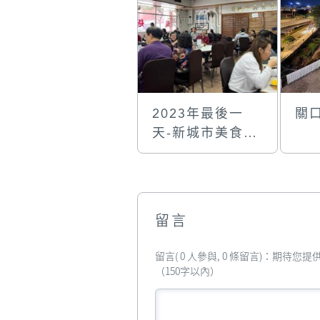
2023年最後一
關
天-新城市美食中
心
留言
留言( 0 人參與, 0 條留言)：期待
（150字以內）