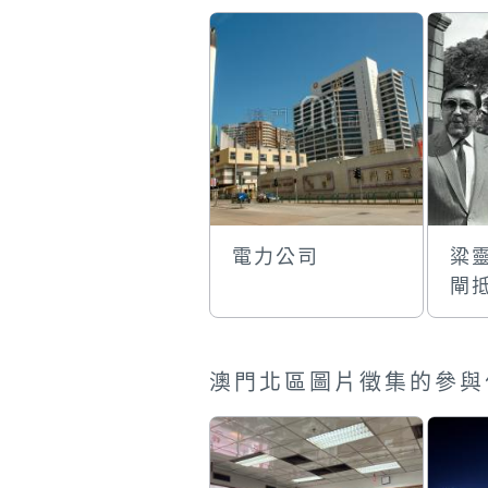
電力公司
粱
閘
澳門北區圖片徵集的參與