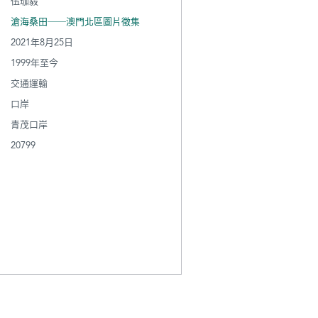
伍珈毅
滄海桑田──澳門北區圖片徵集
2021年8月25日
1999年至今
交通運輸
口岸
青茂口岸
20799