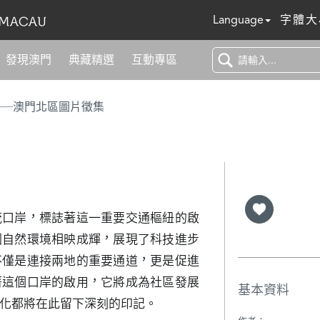
Language
字體大
發現澳門
典藏精選
互動專區
──澳門北區圖片徵集
茂口岸，標誌著這一重要交通樞紐的啟
圍自然環境相映成輝，展現了科技進步
不僅是連接兩地的重要通道，更是促進
著這個口岸的啟用，它將成為社區發展
基本資料
化都將在此留下深刻的印記。