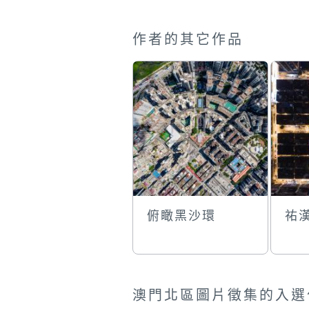
作者的其它作品
俯瞰黑沙環
祐
澳門北區圖片徵集的入選