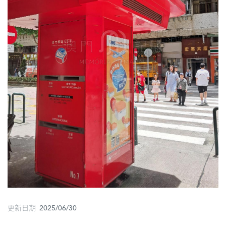
圖
媽
閣
寺
廟
巴
士
教
堂
街
市
更新日期 2025/06/30