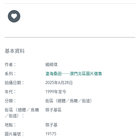
基本資料
作者：
楊綺琪
系列：
滄海桑田──澳門北區圖片徵集
拍攝日期：
2025年6月28日
年代：
1999年至今
分類：
街區（總體／鳥瞰／街道）
街區（總體／鳥瞰
筷子基區
／街道）：
地點：
筷子基
圖片編號：
19175