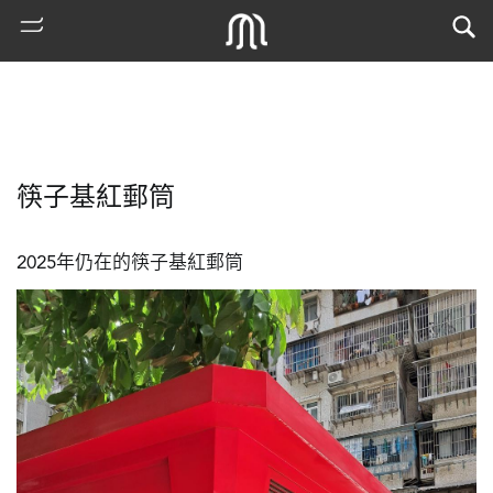
筷子基紅郵筒
2025年仍在的筷子基紅郵筒
熱
門
搜
索
古
地