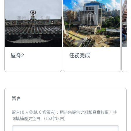
屋脊2
任務完成
留言
留言( 0 人參與, 0 條留言)：期待您提供史料和真實故事，共
同填補歷史空白!（150字以內）