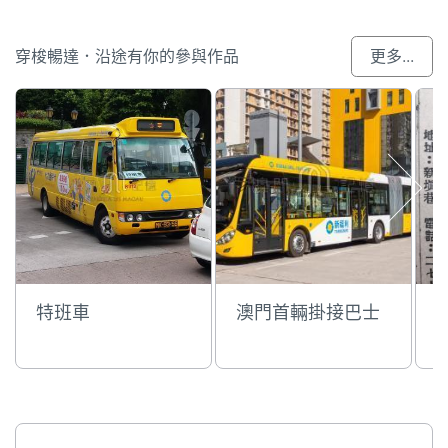
穿梭暢達．沿途有你的參與作品
更多...
特班車
澳門首輛掛接巴士