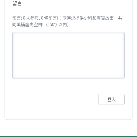
留言
留言( 0 人參與, 0 條留言)：期待您提供史料和真實故事，共
同填補歷史空白!（150字以內）
登入