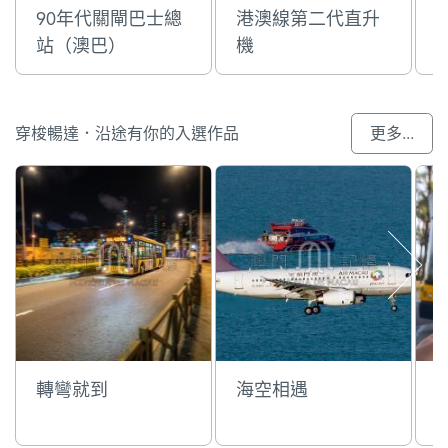
90年代關閘巴士總
港澳線第二代直升
站（澳巴）
機
穿梭暢達．沿途有你的入選作品
更多...
轉彎就到
海空相遇