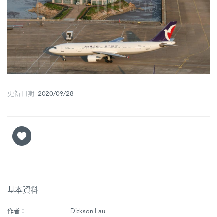
圖
媽
閣
寺
廟
更新日期 2020/09/28
巴
士
教
堂
街
市
基本資料
作者：
Dickson Lau