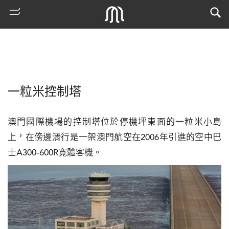
一粒米控制塔
澳門國際機場的控制塔位於停機坪東面的一粒米小島
上，在傍邊滑行是一架澳門航空在2006年引進的空中巴
士A300-600R寬體客機。
熱
門
搜
索
古
地