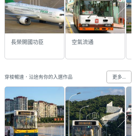
長榮開國功臣
空氣流通
穿梭暢達．沿途有你的入選作品
更多...