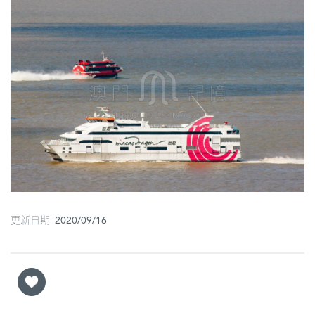
圖
媽
閣
寺
廟
巴
士
教
堂
更新日期 2020/09/16
街
市