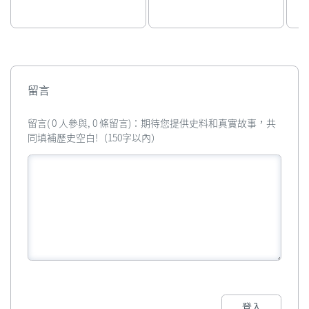
留言
留言( 0 人參與, 0 條留言)：期待您提供史料和真實故事，共
同填補歷史空白!（150字以內）
登入