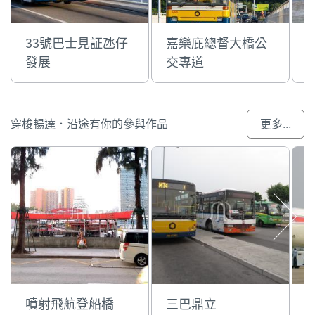
33號巴士見証氹仔
嘉樂庇總督大橋公
發展
交專道
穿梭暢達．沿途有你的參與作品
更多...
噴射飛航登船橋
三巴鼎立