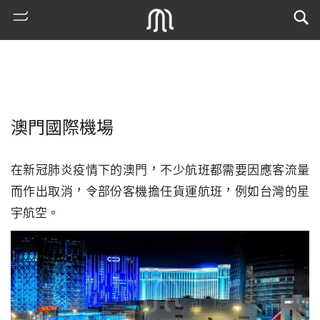
澳門國際機場
在新冠肺炎疫情下的澳門，不少航班都需要因應客流量
而作出取消，令部份客機擔任貨運航班，例如台灣的星
宇航空。
熱
門
搜
索
古
地