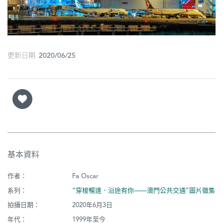
圖
媽
閣
更新日期 2020/06/25
寺
廟
巴
士
教
堂
基本資料
街
作者：
Fa Oscar
市
系列：
“穿梭暢達．沿途有你——澳門公共交通”圖片徵集
拍攝日期：
2020年6月3日
年代：
1999年至今