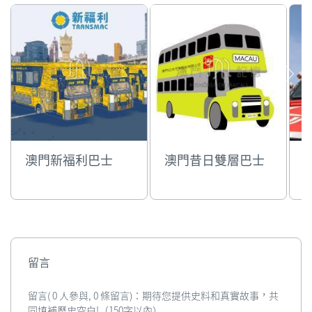
澳門新福利巴士
澳門昔日雙層巴士
B
1
H
留言
留言( 0 人參與, 0 條留言)：期待您提供史料和真實故事，共
同填補歷史空白!（150字以內）