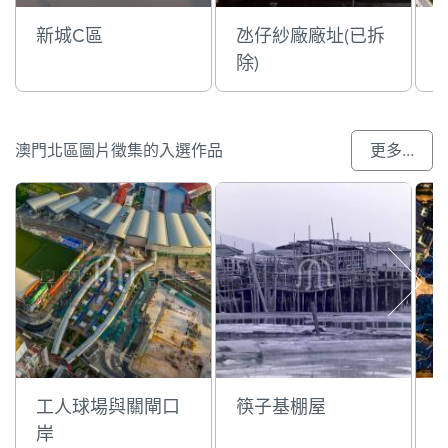
新城C區
氹仔紗廠廠址(已拆
除)
澳門北區圖片徵集的入選作品
更多...
工人球場與關閘口
筷子基棚屋
岸