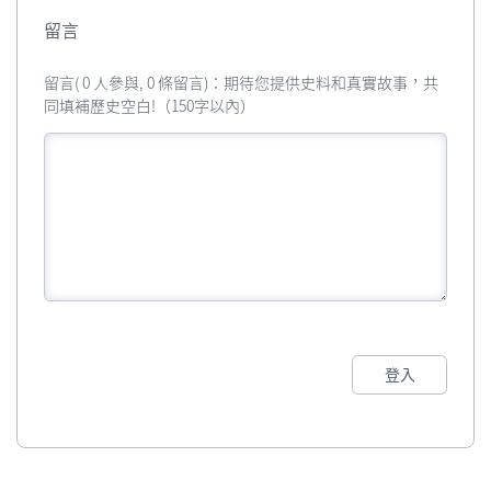
留言
留言( 0 人參與, 0 條留言)：期待您提供史料和真實故事，共
同填補歷史空白!（150字以內）
登入