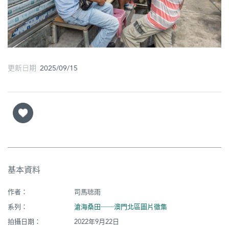
圖
媽
閣
更新日期 2025/09/15
寺
廟
巴
士
教
堂
基本資料
街
市
作者：
司馬聴雨
系列：
滄海桑田──澳門北區圖片徵集
拍攝日期：
2022年9月22日