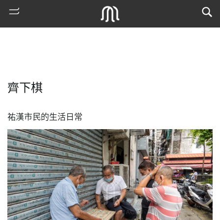
齊下棋
祐漢市民的生活日常
熱
門
搜
索
古
地