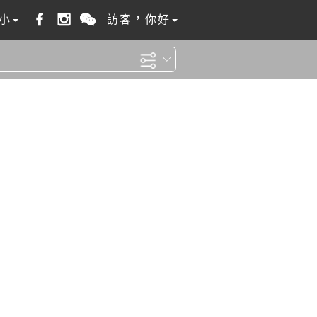
小
訪客，你好