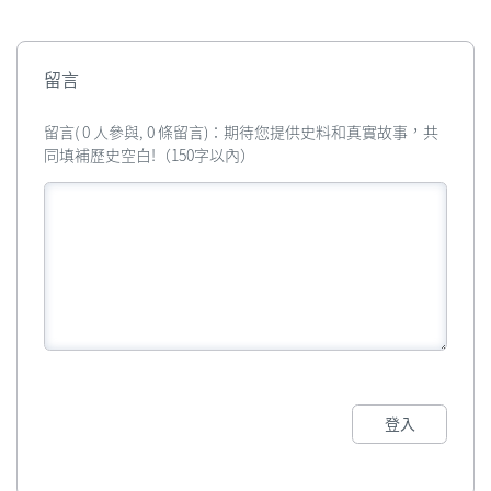
留言
留言( 0 人參與, 0 條留言)：期待您提供史料和真實故事，共
同填補歷史空白!（150字以內）
登入