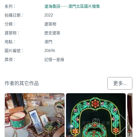
系列：
滄海桑田──澳門北區圖片徵集
拍攝日期：
2022
分類：
建築物
建築物：
歷史建築
地點：
澳門
圖片編號：
20696
獎項：
記憶一星級
作者的其它作品
更多...