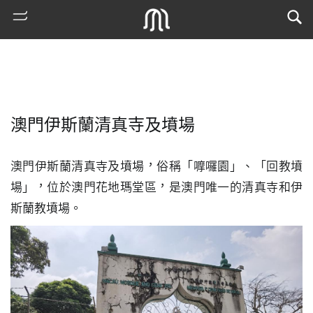
澳門伊斯蘭清真寺及墳場
澳門伊斯蘭清真寺及墳場，俗稱「嚤囉園」、「回教墳
場」，位於澳門花地瑪堂區，是澳門唯一的清真寺和伊
斯蘭教墳場。
熱
門
搜
索
古
地