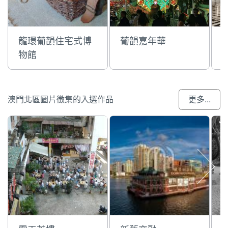
龍環葡韻住宅式博
葡韻嘉年華
物館
澳門北區圖片徵集的入選作品
更多...