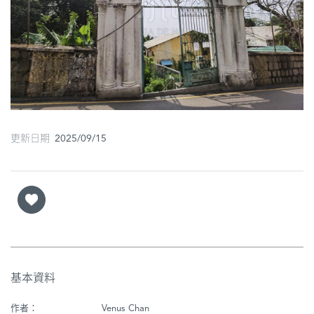
圖
媽
閣
寺
廟
更新日期 2025/09/15
巴
士
教
堂
街
市
基本資料
作者：
Venus Chan