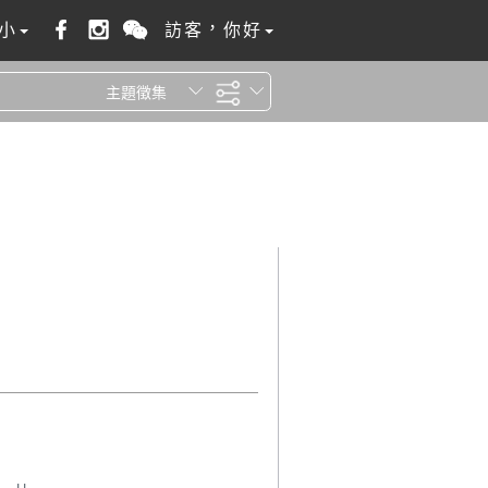
小
訪客，你好
主題徵集
全站