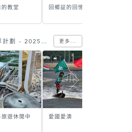
偉的教堂
回鄉証的回憶
議事庭前
影
“我的澳門記憶” 圖片分享計劃 - 2025的參與作品
更多...
界旅遊休閒中
愛國愛澳
感恩有你 