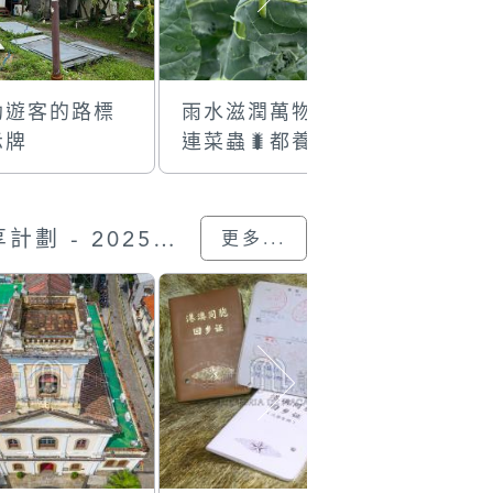
助遊客的路標
雨水滋潤萬物，
從鐵塔
示牌
連菜蟲🐛都養得
大地
肥肥白白！
“我的澳門記憶” 圖片分享計劃 - 2025的入選作品
更多...