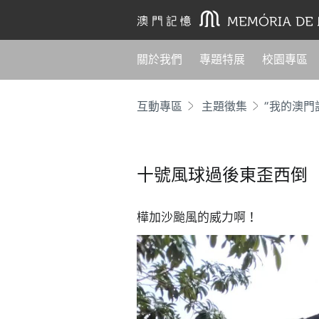
關於我們
專題特展
校園專區
互動專區
主題徵集
“我的澳門
十號風球過後東歪西倒
樺加沙颱風的威力啊！