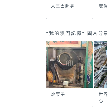
大三巴郵亭
宏
炒栗子
世
心