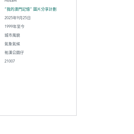
Hosam
“我的澳門記憶” 圖片分享計劃
2025年9月25日
1999年至今
城市風貌
氣象氣候
祐漢公園仔
21007