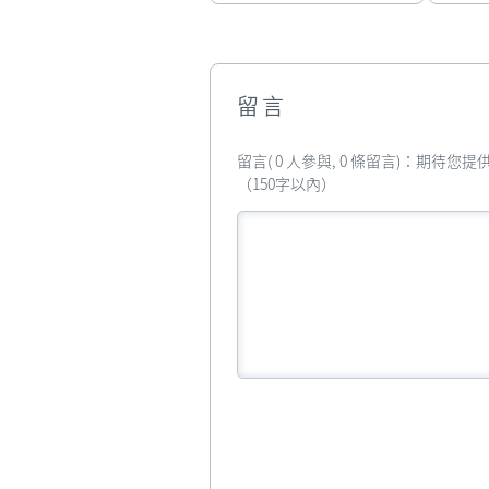
留言
留言( 0 人參與, 0 條留言)：期待
（150字以內）