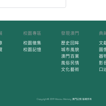
展
校園專區
發現澳門
典
章
校園徵集
歷史回眸
文
覽
校園記憶
城市風貌
圖
澳門百業
器
風俗民情
影
文化藝術
口
Copyright© 2019 Macau Memory 澳門記憶 版權所有