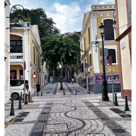
圖
媽
閣
寺
廟
巴
士
教
堂
街
市