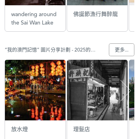
wandering around
佛誕節漁行舞醉龍
the Sai Wan Lake
“我的澳門記憶” 圖片分享計劃 - 2025的參與作品
更多...
放水燈
理髮店
S
a