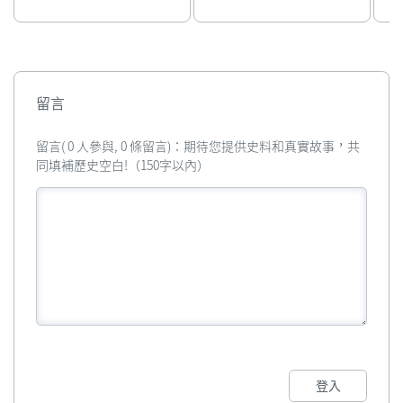
T
留言
留言( 0 人參與, 0 條留言)：期待您提供史料和真實故事，共
同填補歷史空白!（150字以內）
登入