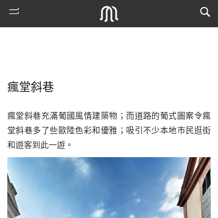
瘋堂斜巷
瘋堂斜巷充滿葡國風情建築物；而道路的葡式圖案令瘋
堂斜巷多了些歐陸色彩和優雅；吸引不少本地市民逛街
和遊客到此一遊。
熱
門
搜
索
古
地