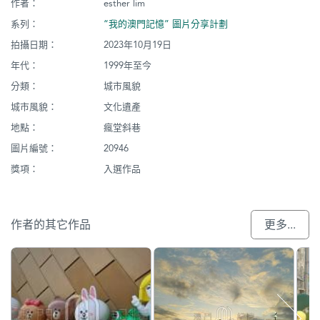
作者：
esther lim
系列：
“我的澳門記憶” 圖片分享計劃
拍攝日期：
2023年10月19日
年代：
1999年至今
分類：
城市風貌
城市風貌：
文化遺產
地點：
瘋堂斜巷
圖片編號：
20946
獎項：
入選作品
作者的其它作品
更多...