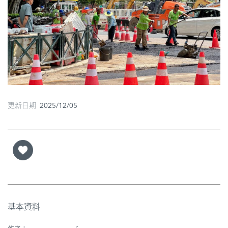
圖
媽
閣
寺
廟
更新日期 2025/12/05
巴
士
教
堂
街
市
基本資料