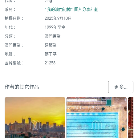
作者：
Jing
系列：
“我的澳門記憶” 圖片分享計劃
拍攝日期：
2025年9月10日
年代：
1999年至今
分類：
澳門百業
澳門百業：
建築業
地點：
筷子基
圖片編號：
21258
作者的其它作品
更多...