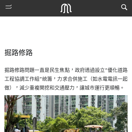
掘路修路
掘路修路問題一直是民生焦點，政府透過設立“優化道路
工程協調工作組”統籌，力求合併施工（如水電電訊一起
做），減少重複開挖和交通壓力，讓城市運行更順暢。
熱
門
搜
索
古
地