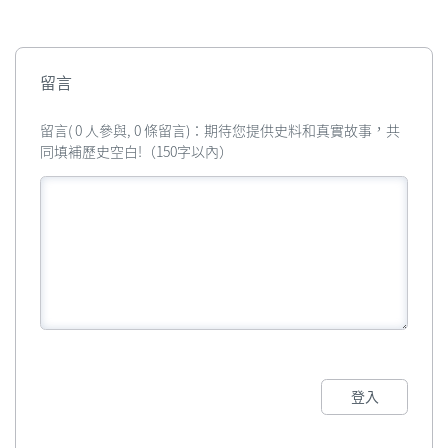
is
留言
留言( 0 人參與, 0 條留言)：期待您提供史料和真實故事，共
同填補歷史空白!（150字以內）
登入