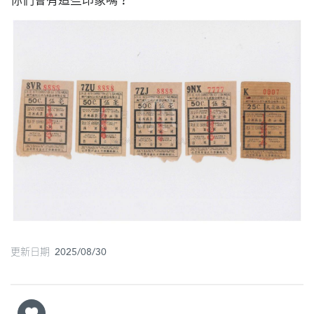
你們會有這些印象嗎？
圖
媽
閣
寺
廟
巴
士
教
堂
街
更新日期 2025/08/30
市