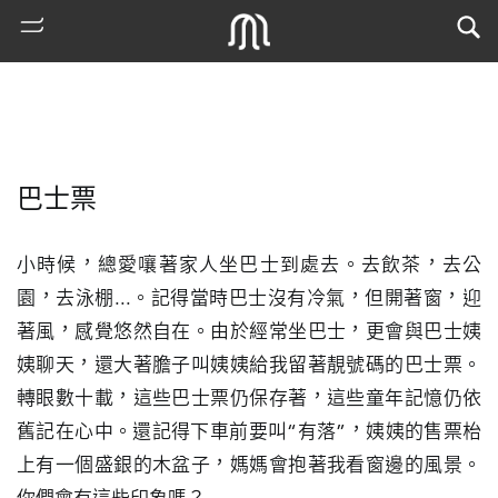
巴士票
小時候，總愛嚷著家人坐巴士到處去。去飲茶，去公
園，去泳棚...。記得當時巴士沒有冷氣，但開著窗，迎
著風，感覺悠然自在。由於經常坐巴士，更會與巴士姨
熱
姨聊天，還大著膽子叫姨姨給我留著靚號碼的巴士票。
門
轉眼數十載，這些巴士票仍保存著，這些童年記憶仍依
搜
索
舊記在心中。還記得下車前要叫“有落”，姨姨的售票枱
上有一個盛銀的木盆子，媽媽會抱著我看窗邊的風景。
古
地