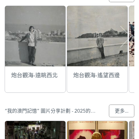
炮台觀海-遠眺西北
炮台觀海-遙望西邊
“我的澳門記憶” 圖片分享計劃 - 2025的入選作品
更多...