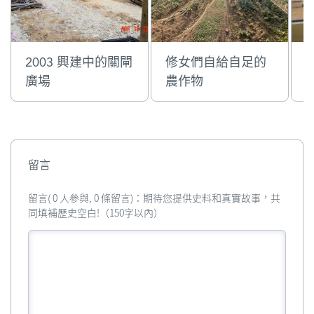
2003 興建中的關閘
修女們自給自足的
廣場
農作物
留言
留言( 0 人參與, 0 條留言)：期待您提供史料和真實故事，共
同填補歷史空白!（150字以內）