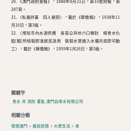
20. 《澳門政府憲報》，1888年8月21日，第33號附報，第
287頁。
21. 〈私揭井蓋 四人被罰〉，載於《華僑報》，1938年11
月16日，第3版。
22. 〈增加市內水源供應 各區公井卅六口解封 經食水化
騐[驗]所檢騐卽准居民汲用 裝駁水管通入水壩月底卽可動
工〉，載於《華僑報》，1959年1月26日，第3版。
關鍵字
食水
井
消防
霍亂
澳門自來水有限公司
相關分類
發現澳門
>
風俗民情
>
大眾生活
>
食