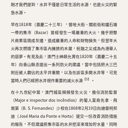
剛才我們提到，水井不僅是日常生活的水源，也是火災的緊
急水源。
早在1818年（嘉慶二十三年），營地大街、關前街和爐石塘
一帶的集市（Bazar）曾經發生一場嚴重的大火，幾乎把整
片商業區燒成灰燼，造成嚴重的人命和財物損失，但翌年大
火再次燃燒了集市區內擁擠的木屋，祝融之災成為內港華人
的惡夢。有見及此，澳門士紳趙允菁在1820年（嘉慶二十五
年）向香山縣丞提出一系列防火的建議，當中包括把大三巴
附近被人霸佔的太平井重開，以及在該區多開水井等，可見
【5】
當時人們已經把水井視作重要的滅火水源
。
在十九世紀中葉，澳門城區頻頻發生火災，擔任消防監督
（Major e inspector dos incêndios）的葡人富商先拿．飛
南第（B. S. Fernandes）少校在1868年2月19日向總督柯邦
迪（José Maria da Ponte e Horta）提交一份改善消防措施
的報告，不但建議把集市區的水井挖深來增加貯水量，同時