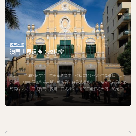
城市風貌
澳門世界遺產：玫瑰堂
鄧思平 | 在澳門現存的近二十座教堂中，玫瑰堂的外形恐怕是最接近大三
巴牌坊（即聖保祿教堂前壁）輪廓的，只是規模較小。玫瑰堂現在的立面
總高約24米，形式對稱，採用古典式構圖。地下三道石框大門，和大三巴
牌坊相同，在其他教堂也曾見過，其意義是表示三位一體：聖父，聖子和
聖靈。