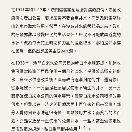
在1911年和1913年，澳門爆發霍亂及腸胃病的疫情，澳葡政
府再次發出公告，要求居民不要食用井水，而是改到東望洋
山的水泉取水飲用。然而，在沒有井水的替代品之前，政府
的呼籲亦難以改變居民的生活習慣，居民不可能放棄近處的
水源，改為每天花上時間和力氣到遠處取水。那怕是井水存
在風險，但仍然是居民主要的水源。
在1938年，澳門自來水公司興建的新口岸水塘落成，能夠收
集可供當時澳門居民使用三個月的淡水，提供較為穩定的供
水。自來水供應改善後，澳葡政府逐漸封閉街井，還有停止
從銀坑運水，一方面是杜絕居民使用不衛生的井水，另一方
面是確保自來水公司的供水專營。儘管自來水公司積極改善
供水，但難以在一時之間扭轉居民上百年來的用來習慣，部
分人覺得自來水味道很奇怪，喜歡飲用井水；而貧苦的老百
姓，亦難以放棄一直使用的免費井水，一些人甚至偷偷地違
【21】
反市政廳的規定，私自重開街井偷用
。