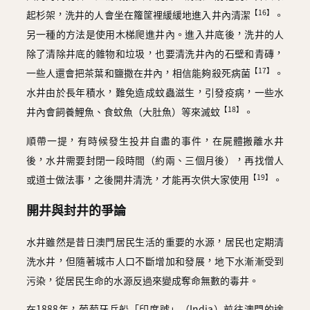
【16】
起杉架，洗井的人會坐在籮筐裡緩緩地進入井內清潔
。
另一種的方法是使用木梯爬進井內。進入井底後，洗井的人
除了清除井底的雜物和垃圾，也要清洗井內的石壁和青磚，
【17】
一些人還會把茶葉和鹽撒在井內，相信能夠殺死病菌
。
水井由於長年積水，難免造成蚊蟲滋生，引發疫病，一些水
【18】
井內會飼養鯉魚、食蚊魚（大肚魚）等來滅蚊
。
順帶一提，有時候發生投井自盡的事件，在屍體搬離水井
後，水井需要封閉一段時間（約兩、三個月後），再找僧人
【19】
或道士做法事，之後開井清洗，才能再次供大家使用
。
開井與封井的爭論
水井雖然是昔日澳門居民生活的重要的水源，居民也定期清
洗水井，但隨著城市人口不斷增加和發展，地下水漸漸受到
污染，從居民生命的水源反過來變成奪命無數的毒井。
在1888年，葡萄牙兵船「印度號」（India）前往澳門的途