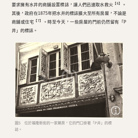
【6】
要求擁有水井的商舖設置標誌，讓人們迅速取水救火
。
其後，政府在1875年把水井的標誌擴大至所有房屋，不論是
【7】
商舖或住宅
。時至今天，一些房屋的門前仍然留有「P
井」的標誌。
圖5 位於福隆新街的一家藥房，它的門口掛著「P井」的標
誌。