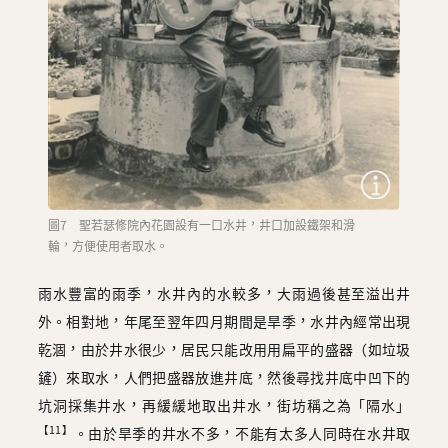
圖7 聖若瑟修院內花園設有一口水井，井口加設鐵架和滑
輪，方便使用者取水。
雨水豐富的雨季，水井內的水較多，大雨過後甚至溢出井
外。相對地，年尾至翌年四月期間是旱季，水井內經常出現
乾涸，由於井水很少，居民只能改用用扁平的盛器（如垃圾
鏟）來取水，人們把盛器放進井底，然後尋找井底中凹下的
坑洞採集井水，再緩緩地取出井水，街坊稱之為「隔水」
【11】
。由於旱季的井水不多，不能有太多人同時在水井取