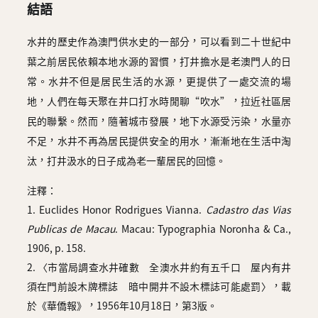
結語
水井的歷史作為澳門供水史的一部分，可以看到二十世紀中
葉之前居民依賴本地水源的習慣，打井擔水是老澳門人的日
常。水井不但是居民生活的水源，更提供了一處交流的場
地，人們在每天聚在井口打水時閒聊“吹水”，拉近社區居
民的聯繫。然而，隨著城市發展，地下水源受污染，水量亦
不足，水井不再為居民提供安全的用水，漸漸地在生活中淘
汰，打井汲水的日子成為老一輩居民的回憶。
注釋：
1. Euclides Honor Rodrigues Vianna.
Cadastro das Vias
Publicas de Macau
. Macau: Typographia Noronha & Ca.,
1906, p. 158.
2. 〈市當局調查水井確數 全澳水井約有五千口 屋内有井
須在門前設木牌標誌 暗中開井不設木標誌可能處罰〉，載
於《華僑報》，1956年10月18日，第3版。