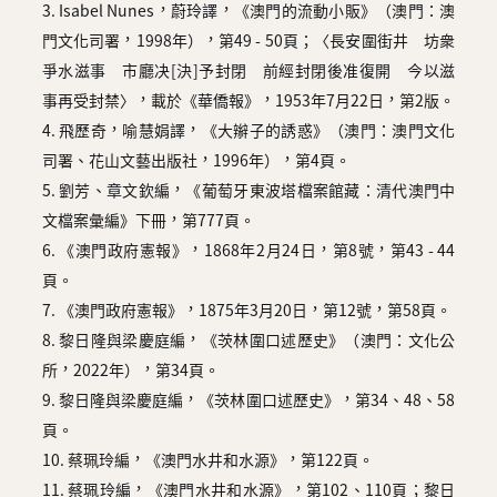
3. Isabel Nunes，蔚玲譯，《澳門的流動小販》（澳門：澳
門文化司署，1998年），第49 - 50頁；〈長安圍街井 坊衆
爭水滋事 市廳决[決]予封閉 前經封閉後准復開 今以滋
事再受封禁〉，載於《華僑報》，1953年7月22日，第2版。
4. 飛歷奇，喻慧娟譯，《大辮子的誘惑》（澳門：澳門文化
司署、花山文藝出版社，1996年），第4頁。
5. 劉芳、章文欽編，《葡萄牙東波塔檔案館藏：清代澳門中
文檔案彙編》下冊，第777頁。
6. 《澳門政府憲報》，1868年2月24日，第8號，第43 - 44
頁。
7. 《澳門政府憲報》，1875年3月20日，第12號，第58頁。
8. 黎日隆與梁慶庭編，《茨林圍口述歷史》（澳門：文化公
所，2022年），第34頁。
9. 黎日隆與梁慶庭編，《茨林圍口述歷史》，第34、48、58
頁。
10. 蔡珮玲編，《澳門水井和水源》，第122頁。
11. 蔡珮玲編，《澳門水井和水源》，第102、110頁；黎日