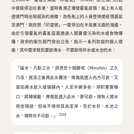
中曾經停泊在香港，當時香港正爆發霍亂疫情，船上有人抵
達澳門時出現感染的病徵，為免船上的人員登陸使疫情蔓延
至澳門，政府把「印度號」一度停泊在半島東北面的海邊。
由於引發霍亂的霍亂弧菌透過人類糞便污染的水或食物傳
播，政府的衛生部門發出公告，指示一系列防疫的個人措
施，其中要求居民要飲沸水、不要飲用井水或水池的水：
「論水，凡飲之水，須煲至十個撒呢（Minutos）之久
乃滾，既滾之後將此水攤涼，俾風氣透入內方可飲，又
莫如將水放入玻璃罇內，入至半罇多些，用枳塞實樽
口，將罇搖動，俾風氣透入此水，更可飲。現有人將水
用炭隔過，但尚不得保其為潔淨。至於水井、水池之
【20】
水，現時亦不可飲。」