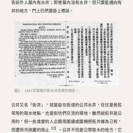
告訴外人屋內有水井；即使屋內沒有水井，但只要能通向有
井的地方，門上仍然要掛上標誌。
圖3 1881年憲報中對水井名牌的規定。
公井又名「街井」，就是設在街道的公共水井，往往是居民
常用的取水地點，也是街坊們交流的場地。雖然說街井是公
用的，但一些貪婪的人企圖用圍牆或圍柵把街井據為己有，
【3】
但遭到市政廳的阻止
。公井不但是公眾取水的地方，它