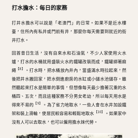
打水擔水：每日的家務
打井水擔水可以說是「老澳門」的日常。如果不是近水樓
臺，住所內有私井或門前有井，那麼你每天需要到就近的街
井打水。
回首昔日生活，沒有自來水和石油氣，不少人家使用火水
爐，打水的水桶就用盛裝火水的鐵罐改裝而成，鐵罐綁著麻
【8】
繩
。打水時，把水桶放內井內，當盛滿水時拉起來，然
後把井水搬回家，把水倒進廚房的水缸或小儲水池儲存。雖
然聽起來打水是簡單的事情，但想像每天最少擔著沉重的水
桶四、五次，而且這種家務不分男女老幼，所以每天用水是
【9】
得來不易的
。為了省力地取水，一些人會在水井加設鐵
【10】
架和裝上滑輪，使居民較容易和輕鬆地取水
。如果家中
沒有人可以去取水，也可以僱用擔水妹代勞。