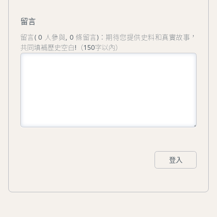
留言
留言( 0 人參與, 0 條留言)：期待您提供史料和真實故事，
共同填補歷史空白!（150字以內）
登入