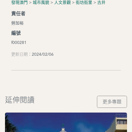
發現澳門
>
城市風貌
>
人文景觀
>
街坊街里
>
古井
責任者
勞加裕
編號
f000281
更新日期：2024/02/06
延伸閱讀
更多專題