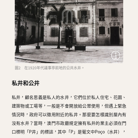
圖2 在1920年代議事亭前地的公共水井。
私井和公井
私井，顧名思義是私人的水井，它們位於私人住宅、花園、
建築物或工場等，一般是不會開放給公眾使用，但遇上緊急
情況時，政府可以徵用附近的私井。那麼要怎樣識別屋內有
沒有水井？當時，澳門市政廳規定擁有私井的業主必須在門
口標明「P井」的標誌，其中「P」是葡文中Poço（水井），