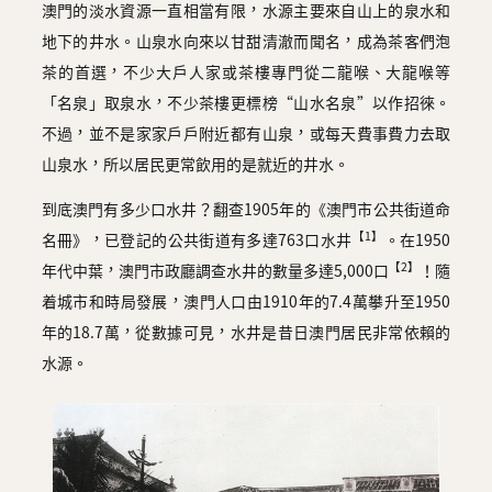
澳門的淡水資源一直相當有限，水源主要來自山上的泉水和
地下的井水。山泉水向來以甘甜清澈而聞名，成為茶客們泡
茶的首選，不少大戶人家或茶樓專門從二龍喉、大龍喉等
「名泉」取泉水，不少茶樓更標榜“山水名泉”以作招徠。
不過，並不是家家戶戶附近都有山泉，或每天費事費力去取
山泉水，所以居民更常飲用的是就近的井水。
到底澳門有多少口水井？翻查1905年的《澳門市公共街道命
【1】
名冊》，已登記的公共街道有多達763口水井
。在1950
【2】
年代中葉，澳門市政廳調查水井的數量多達5,000口
！隨
着城市和時局發展，澳門人口由1910年的7.4萬攀升至1950
年的18.7萬，從數據可見，水井是昔日澳門居民非常依賴的
水源。