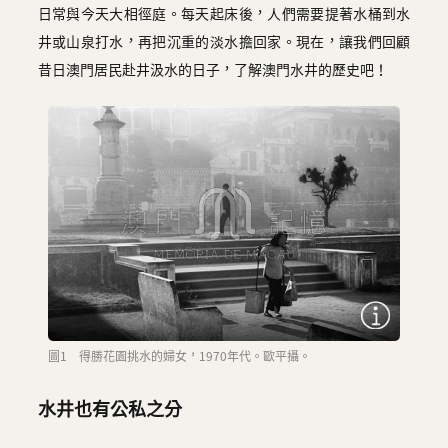
圖
日常與今天大相徑庭。每天起床後，人們需要提著水桶到水
井或山泉打水，再把沉重的淡水擔回家。現在，讓我們回顧
媽
昔日澳門居民赴井汲水的日子，了解澳門水井的歷史吧！
閣
寺
廟
巴
士
教
堂
街
圖1 得勝花園挑水的婦女，1970年代。歐平攝。
市
水井也有公私之分