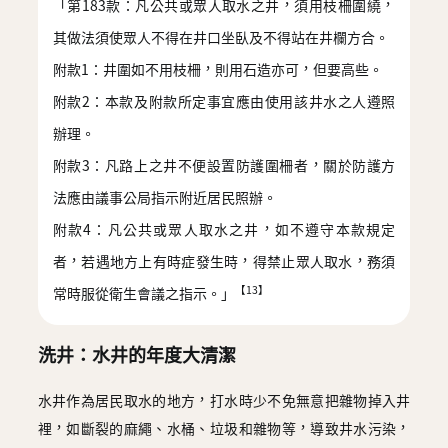
「第183款：凡公共或眾人取水之井，須用枝柵圍繞，
其做法須使眾人不得在井口坐臥及不得站在井欄方合。
附款1：井圍如不用枝柵，則用石造亦可，但要高些。
附款2：本款及附款所定事宜應由使用該井水之人遵照
辦理。
附款3：凡路上之井不便設置防護圍柵者，關於防護方
法應由議事公局指示附近居民照辦。
附款4：凡公共或眾人取水之井，如不遵守本款規定
者，若遇地方上有時症發生時，得禁止眾人取水，務須
【13】
常時服從衛生會議之指示。」
洗井：水井的年度大清潔
水井作為居民取水的地方，打水時少不免無意把雜物掉入井
裡，如斷裂的麻繩、水桶、垃圾和雜物等，導致井水污染，