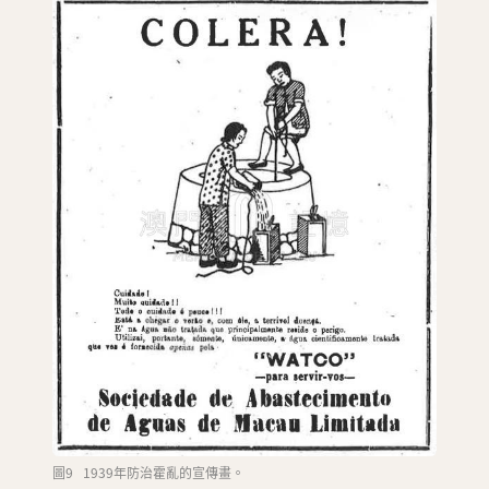
圖9 1939年防治霍亂的宣傳畫。