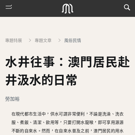
專題特展
專題文章
風俗民情
水井往事：澳門居民赴
井汲水的日常
熱
勞加裕
門
搜
在現代都市生活中，供水可謂非常便利，不論是洗澡、洗衣
索
服、煮飯、清潔、飲用等，只要打開水龍喉，即可享用源源
古
不斷的自來水。然而，在自來水普及之前，澳門居民的用水
地