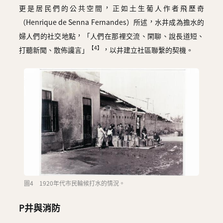
更是居民們的公共空間，正如土生葡人作者飛歷奇
（Henrique de Senna Fernandes）所述，水井成為擔水的
婦人們的社交地點，「人們在那裡交流、閑聊、說長道短、
【4】
打聽新聞、散佈讒言」
，以井建立社區聯繫的契機。
圖4 1920年代市民輪候打水的情況。
P井與消防