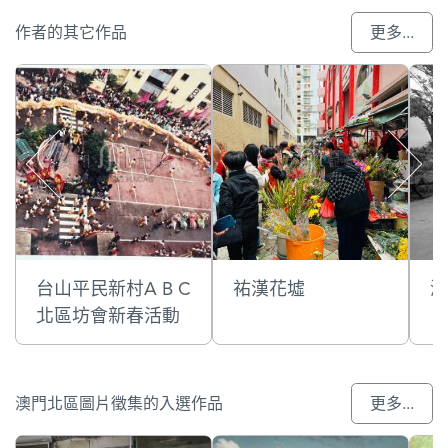
作者的其它作品
更多...
台山平民新村A B C
祐漢花墟
澳
北區坊會新春活動
澳門北區圖片徵集的入選作品
更多...