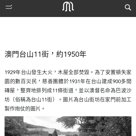
澳門台山11街，約1950年
1929年台山發生大火，木屋全部焚毀。為了安置頓失家
園的數百災民，慈善團體於1931年在台山建成900多間
磚屋，整齊地排列成11條街道，並以澳督名命為巴波沙
熱
坊（俗稱為台山11街）。圖片為台山街坊在家門前加工
門
製作炮仗的圖片。
搜
索