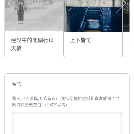
建設中的關閘行車
上下皆忙
未
天橋
留言
留言( 0 人參與, 0 條留言)：期待您提供史料和真實故事，共
同填補歷史空白!（150字以內）