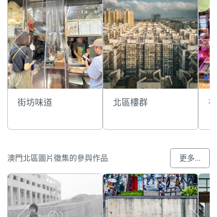
街坊味道
北區樓群
祐
澳門北區圖片徵集的參與作品
更多...