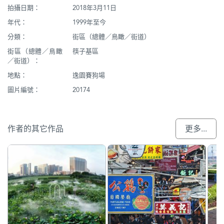
拍攝日期：
2018年3月11日
年代：
1999年至今
分類：
街區（總體／鳥瞰／街道）
街區（總體／鳥瞰
筷子基區
／街道）：
地點：
逸園賽狗場
圖片編號：
20174
作者的其它作品
更多...