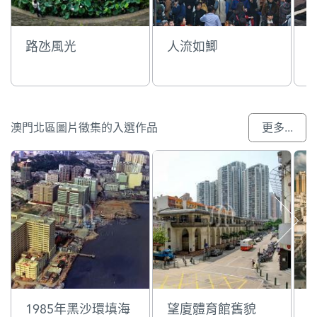
路氹風光
人流如鯽
澳門北區圖片徵集的入選作品
更多...
1985年黑沙環填海
望廈體育館舊貌