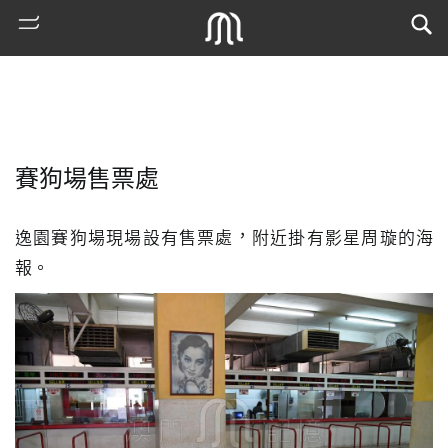
賽狗場售票處
逸園賽狗場現場設有售票處，附近掛有影星周璇的海
報。
熱
門
搜
索
古
地