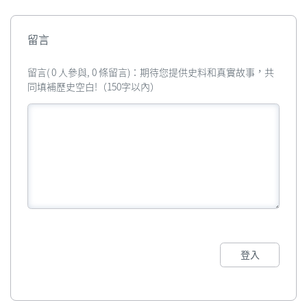
留言
留言( 0 人參與, 0 條留言)：期待您提供史料和真實故事，共
同填補歷史空白!（150字以內）
登入