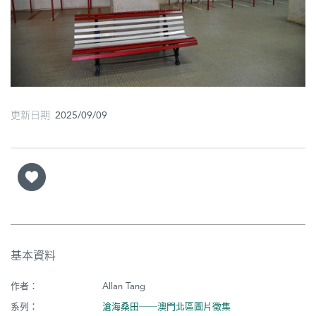
圖
媽
閣
寺
廟
更新日期 2025/09/09
巴
士
教
堂
街
基本資料
市
作者：
Allan Tang
系列：
滄海桑田──澳門北區圖片徵集