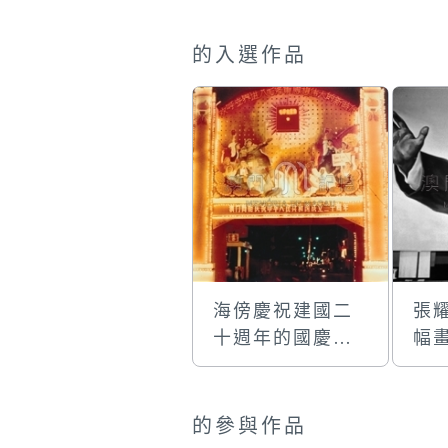
的入選作品
海傍慶祝建國二
張
十週年的國慶牌
幅
樓
的參與作品