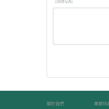
（150字以內）
關於我們
專題特