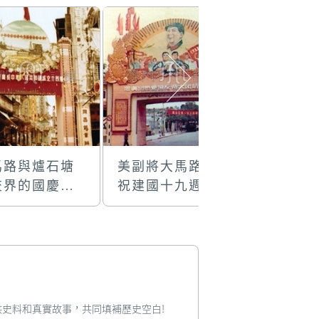
馬路與爐石塘
美副將大馬路慶
南通銀行
交界的國慶牌
祝建國十九週年
銀行前身
的國慶牌樓
建國十九
國慶門樓
您提供史料和真實故事，共同填補歷史空白!