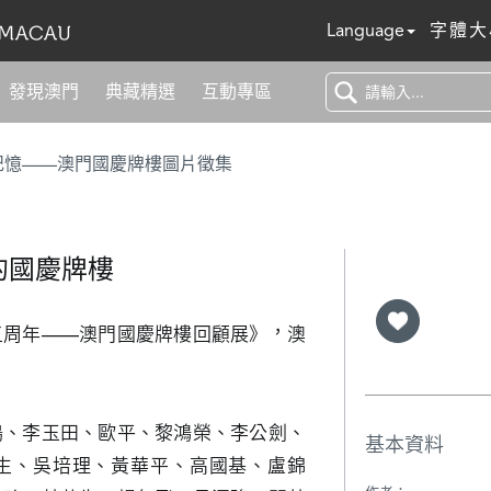
Language
字體大
發現澳門
典藏精選
互動專區
記憶——澳門國慶牌樓圖片徵集
的國慶牌樓
五周年——澳門國慶牌樓回顧展》，澳
鳴、李玉田、歐平、黎鴻榮、李公劍、
基本資料
生、吳培理、黃華平、高國基、盧錦