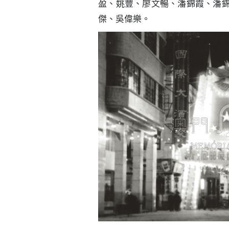
盈、姚豐、廖文暢、潘錦霞、潘
傑、吳偉樂。