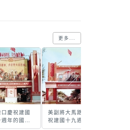
更多...
灣口慶祝建國
美副將大馬路慶
司打口慶
十週年的國慶
祝建國十九週年
二十週年
樓
的國慶牌樓
牌樓