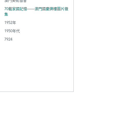
澳門美術協會
70載家國記憶——澳門國慶牌樓圖片徵
集
1952年
1950年代
7924