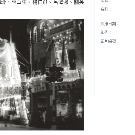
作者：
錦玲、林華生、楊仁飛、呂澤強、關英
系列：
拍攝日期：
年代：
圖片編號：