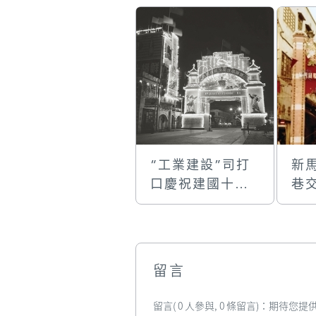
“工業建設”司打
新
口慶祝建國十一
巷
週年的國慶牌樓
樓
留言
留言( 0 人參與, 0 條留言)：期待