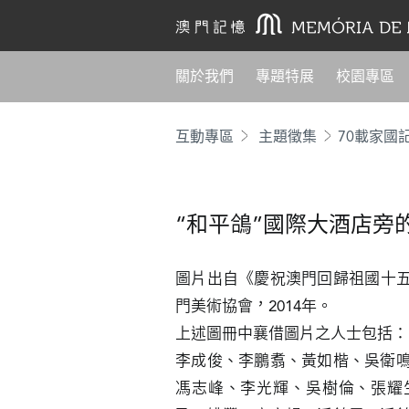
關於我們
專題特展
校園專區
互動專區
主題徵集
70載家國
“和平鴿”國際大酒店旁
圖片出自《慶祝澳門回歸祖國十
門美術協會，2014年。

上述圖冊中襄借圖片之人士包括：

李成俊、李鵬翥、黃如楷、吳衛
馮志峰、李光輝、吳樹倫、張耀