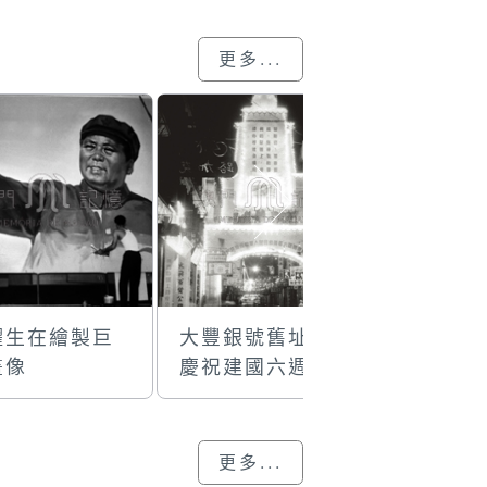
更多...
耀生在繪製巨
大豐銀號舊址旁
“第一個
畫像
慶祝建國六週年
劃”海傍
國慶牌樓
樓
更多...