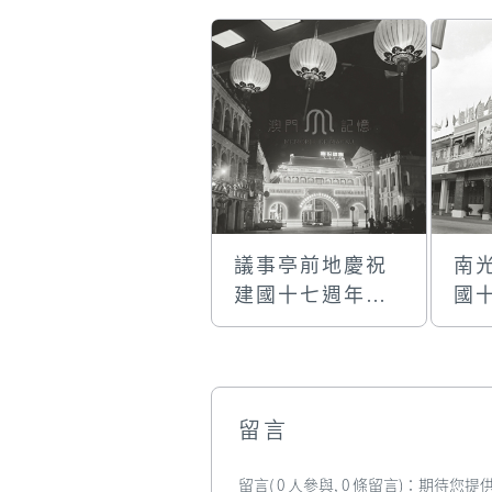
議事亭前地慶祝
南
建國十七週年的
國
天安門牌樓
慶
留言
留言( 0 人參與, 0 條留言)：期待