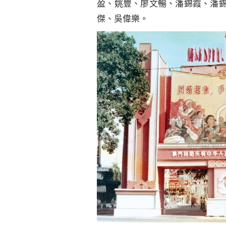
盈、姚豐、廖文暢、潘錦霞、潘
傑、吳偉樂。