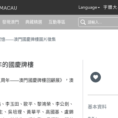
Language
字體大
發現澳門
典藏精選
互動專區
記憶——澳門國慶牌樓圖片徵集
年的國慶牌樓
五周年——澳門國慶牌樓回顧展》，澳
鳴、李玉田、歐平、黎鴻榮、李公劍、
基本資料
生、吳培理、黃華平、高國基、盧錦