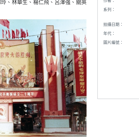
作者：
錦玲、林華生、楊仁飛、呂澤強、關英
系列：
拍攝日期：
年代：
圖片編號：