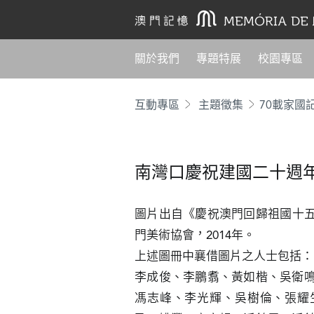
關於我們
專題特展
校園專區
互動專區
主題徵集
70載家國
南灣口慶祝建國二十週
圖片出自《慶祝澳門回歸祖國十
門美術協會，2014年。

上述圖冊中襄借圖片之人士包括：

李成俊、李鵬翥、黃如楷、吳衛
馮志峰、李光輝、吳樹倫、張耀