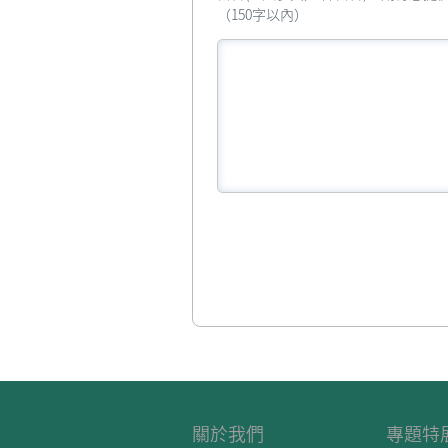
（150字以內）
關於我們
專題特