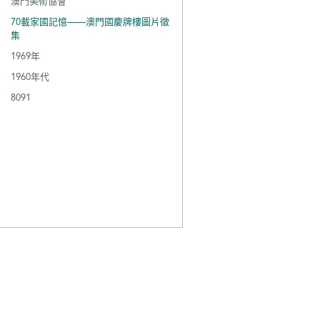
澳門美術協會
70載家國記憶——澳門國慶牌樓圖片徵
集
1969年
1960年代
8091