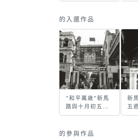
牌樓
的
的入選作品
“和平萬歲”新馬
新
路與十月初五街
五
交界的國慶牌樓
樓
的參與作品