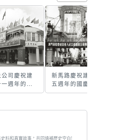
光公司慶祝建
新馬路慶祝建國
議事亭前
十一週年的國
五週年的國慶牌
建國四週
門樓彩牌
樓
安門國慶
您提供史料和真實故事，共同填補歷史空白!