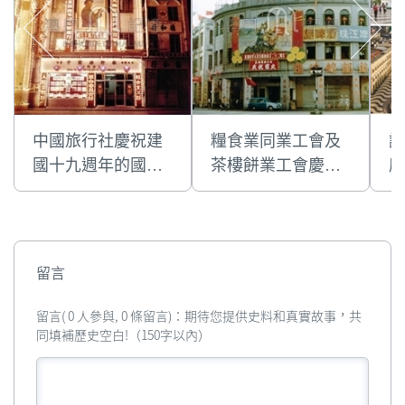
中國旅行社慶祝建
糧食業同業工會及
議
國十九週年的國慶
茶樓餅業工會慶祝
慶
門樓彩牌
建國二十二週年的
慶
國慶門樓彩牌
留言
留言( 0 人參與, 0 條留言)：期待您提供史料和真實故事，共
同填補歷史空白!（150字以內）