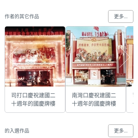
作者的其它作品
更多...
司打口慶祝建國二
南灣口慶祝建國二
司
十週年的國慶牌樓
十週年的國慶牌樓
十
的入選作品
更多...