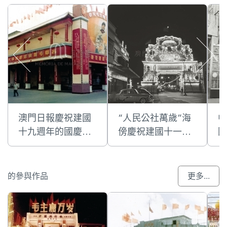
澳門日報慶祝建國
“人民公社萬歲”海
中
十九週年的國慶門
傍慶祝建國十一週
國
樓彩牌
年的國慶牌樓
國
的參與作品
更多...