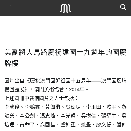
美副將大馬路慶祝建國十九週年的國慶
牌樓
圖片出自《慶祝澳門回歸祖國十五周年——澳門國慶牌
樓回顧展》，澳門美術協會，2014年。

熱
門
上述圖冊中襄借圖片之人士包括：

搜
李成俊、李鵬翥、黃如楷、吳衛鳴、李玉田、歐平、黎
索
鴻榮、李公劍、馮志峰、李光輝、吳樹倫、張耀生、吳
培理、黃華平、高國基、盧錦盈、姚豐、廖文暢、潘錦