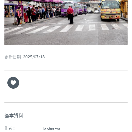
圖
媽
閣
寺
廟
更新日期 2025/07/18
巴
士
教
堂
街
市
基本資料
作者：
Ip chin wa