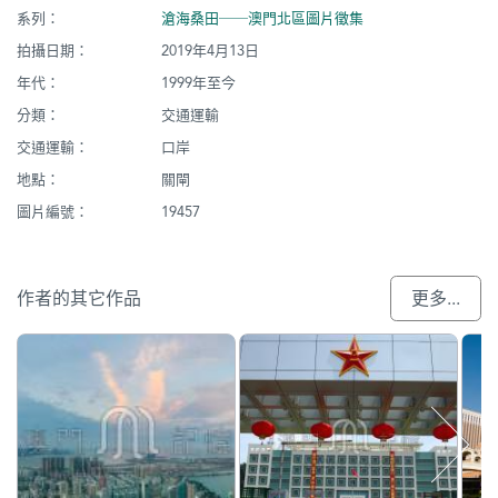
系列：
滄海桑田──澳門北區圖片徵集
拍攝日期：
2019年4月13日
年代：
1999年至今
分類：
交通運輸
交通運輸：
口岸
地點：
關閘
圖片編號：
19457
作者的其它作品
更多...