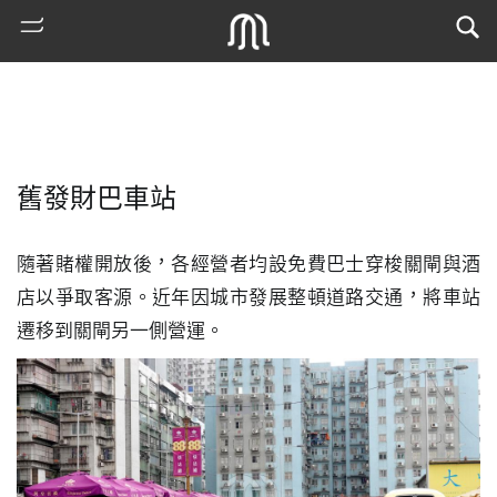
舊發財巴車站
隨著賭權開放後，各經營者均設免費巴士穿梭關閘與酒
店以爭取客源。近年因城市發展整頓道路交通，將車站
遷移到關閘另一側營運。
熱
門
搜
索
古
地