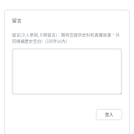
留言
留言( 0 人參與, 0 條留言)：期待您提供史料和真實故事，共
同填補歷史空白!（150字以內）
登入