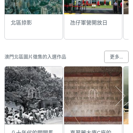
北區掠影
氹仔軍營開放日
澳門北區圖片徵集的入選作品
更多...
八十年代的關閘馬
嘉翠麗大廈C座的