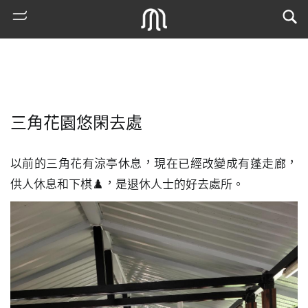
三角花園悠閑去處
以前的三角花有涼亭休息，現在已經改變成有蓬走廊，
供人休息和下棋♟️，是退休人士的好去處所。
熱
門
搜
索
古
地