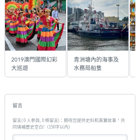
2019澳門國際幻彩
青洲塘內的海事及
大巡遊
水務局船隻
留言
留言( 0 人參與, 0 條留言)：期待您提供史料和真實故事，共
同填補歷史空白!（150字以內）