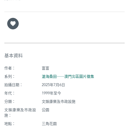
基本資料
作者：
富富
系列：
滄海桑田──澳門北區圖片徵集
拍攝日期：
2025年7月6日
年代：
1999年至今
分類：
文娛康樂及市政設施
文娛康樂及市政設
公園
施：
地點：
三角花園