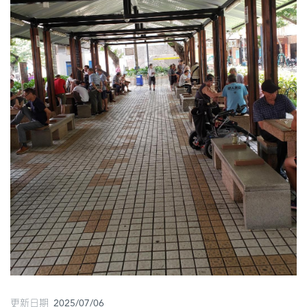
圖
媽
閣
寺
廟
巴
士
教
堂
街
市
更新日期 2025/07/06