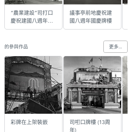
“農業建設”司打口
議事亭前地慶祝建
慶祝建國八週年的
國八週年國慶牌樓
國慶牌樓
的參與作品
更多...
彩牌在上架裝嵌
司咑口牌樓 (13周
年)