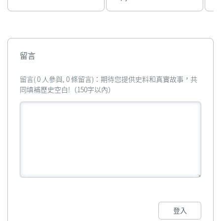
留言
留言( 0 人參與, 0 條留言)：期待您提供史料和真實故事，共
同填補歷史空白!（150字以內）
登入