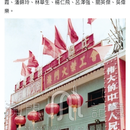
霞、潘錦玲、林華生、楊仁飛、呂澤強、關英傑、吳偉
圖
樂。
媽
閣
寺
廟
巴
士
教
堂
街
市