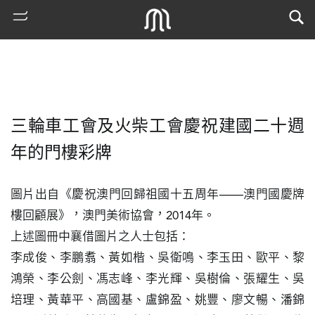
三輪車工會及火柴工會慶祝建國二十週
年的門樓彩牌
圖片出自《慶祝澳門回歸祖國十五周年——澳門國慶牌
樓回顧展》，澳門美術協會，2014年。

熱
門
上述圖冊中襄借圖片之人士包括：

搜
李成俊、李鵬翥、黃如楷、吳衛鳴、李玉田、歐平、黎
索
鴻榮、李公劍、馮志峰、李光輝、吳樹倫、張耀生、吳
古
培理、黃華平、高國基、盧錦盈、姚豐、廖文暢、潘錦
地