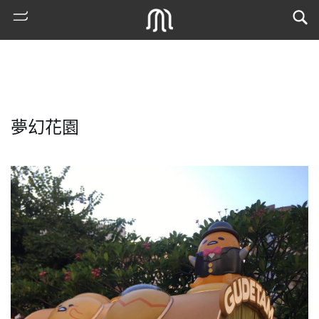
夢幻花園
熱
門
搜
索
古
地