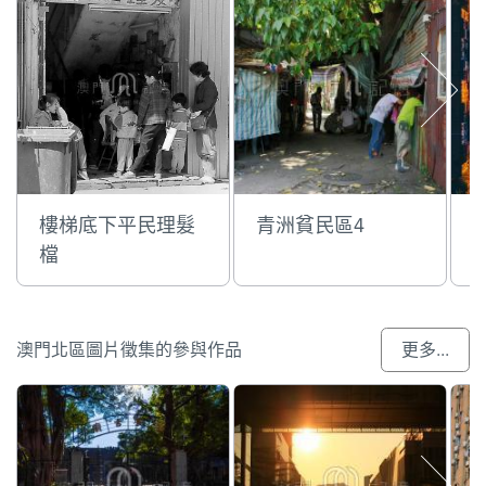
樓梯底下平民理髮
青洲貧民區4
檔
澳門北區圖片徵集的參與作品
更多...