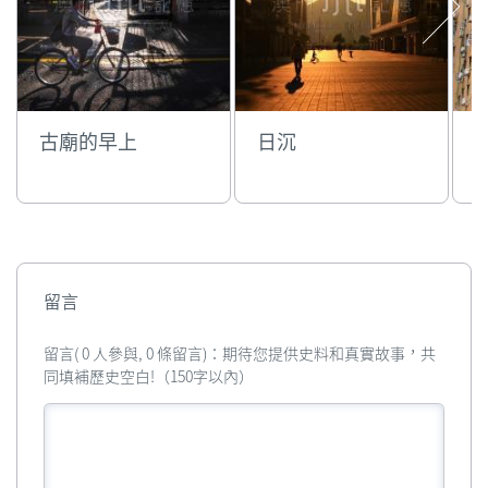
古廟的早上
日沉
留言
留言( 0 人參與, 0 條留言)：期待您提供史料和真實故事，共
同填補歷史空白!（150字以內）