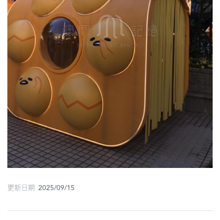
圖
媽
閣
寺
廟
巴
士
教
堂
街
市
更新日期 2025/09/15