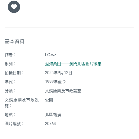
基本資料
作者：
LC.we
系列：
滄海桑田──澳門北區圖片徵集
拍攝日期：
2025年9月12日
年代：
1999年至今
分類：
文娛康樂及市政設施
文娛康樂及市政設
公園
施：
地點：
北區祐漢
圖片編號：
20764