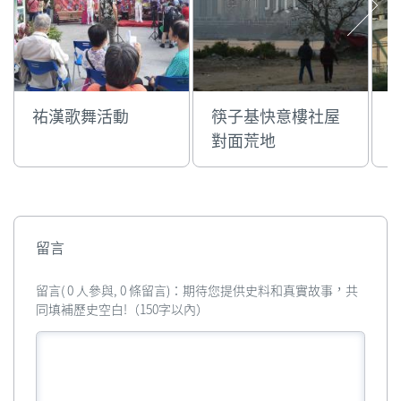
祐漢歌舞活動
筷子基快意樓社屋
對面荒地
留言
留言( 0 人參與, 0 條留言)：期待您提供史料和真實故事，共
同填補歷史空白!（150字以內）