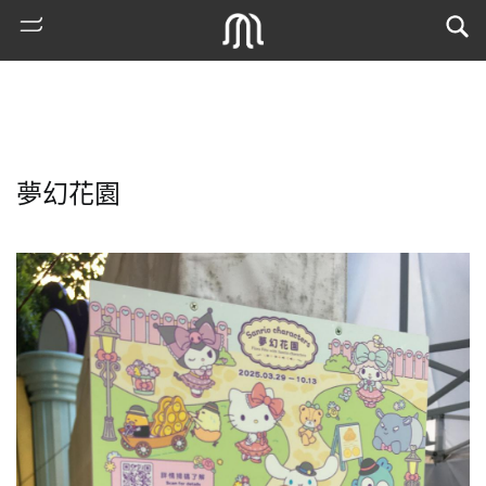
夢幻花園
熱
門
搜
索
古
地