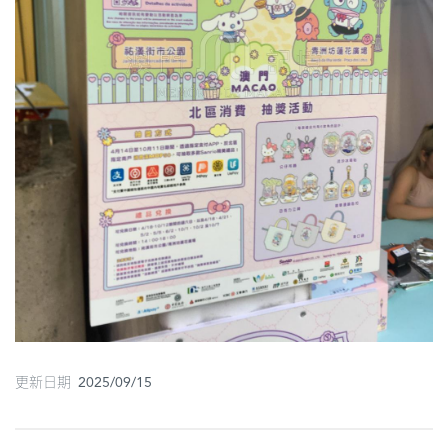
圖
媽
閣
寺
廟
巴
士
教
堂
街
市
更新日期 2025/09/15