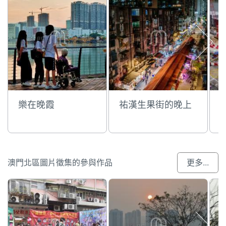
樂在晚霞
祐漢生果街的晚上
澳門北區圖片徵集的參與作品
更多...