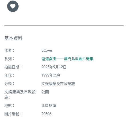
基本資料
作者：
LC.we
系列：
滄海桑田──澳門北區圖片徵集
拍攝日期：
2025年9月12日
年代：
1999年至今
分類：
文娛康樂及市政設施
文娛康樂及市政設
公園
施：
地點：
北區祐漢
圖片編號：
20806