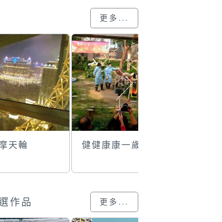
更多...
字摩天輪
健健康康一歲
書牆
選作品
更多...