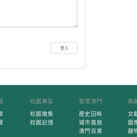
登入
展
校園專區
發現澳門
典
章
校園徵集
歷史回眸
文
覽
校園記憶
城市風貌
圖
澳門百業
器