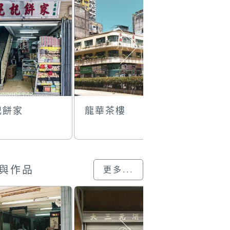
記餅家
龍華茶樓
五洋酒店
與作品
更多...