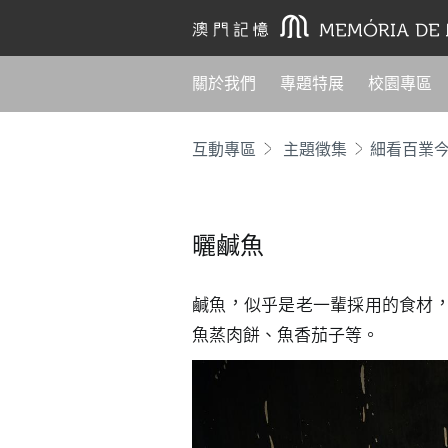
關於我們
專題特展
校園專區
互動專區
主題徵集
細看百業
曬鹹魚
鹹魚，似乎是老一輩採用的食材
魚蒸肉餅、魚香茄子等。