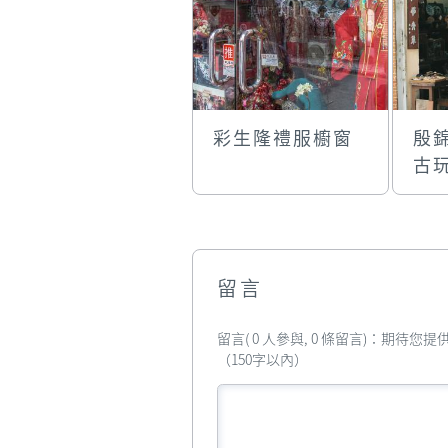
彩生隆禮服櫥窗
殷
古
留言
留言( 0 人參與, 0 條留言)：期待
（150字以內）