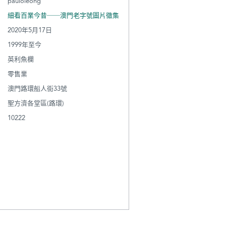
pauloleong
細看百業今昔──澳門老字號圖片徵集
2020年5月17日
1999年至今
英利魚欄
零售業
澳門路環船人街33號
聖方濟各堂區(路環)
10222