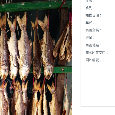
作者：
系列：
拍攝日期：
年代：
商號全稱：
行業：
商號地點：
商號所在堂區：
圖片編號：