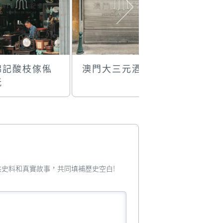
錦記酸枝傢俬
澳門大三元酒家
古法鹹魚
玩
您提供史料和真實故事，共同填補歷史空白!