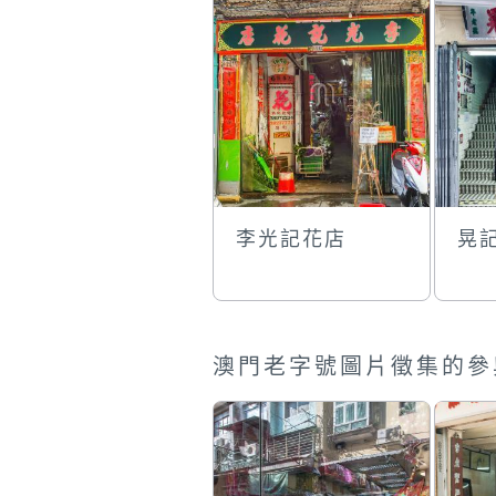
李光記花店
晃
澳門老字號圖片徵集的參