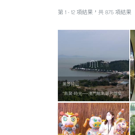
第 1 - 12 項結果，共 875 項結果
黑沙行山
“島聚‧時光──澳門離島圖片徵集”