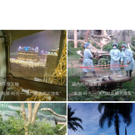
8字摩天輪
箱內的熊貓寶寶
“島聚‧時光──澳門離島圖片徵集”
“島聚‧時光──澳門離島圖片徵集”