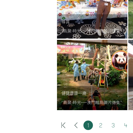
導賞
“島聚‧時光──澳門離島圖片徵集”
健健康康一歲
“島聚‧時光──澳門離島圖片徵集”
1
2
3
4