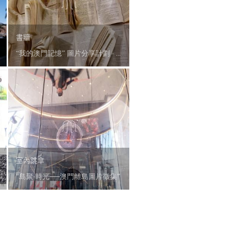
書牆
“我的澳門記憶” 圖片分享計劃 - 2026
室內跳傘
“島聚‧時光──澳門離島圖片徵集”