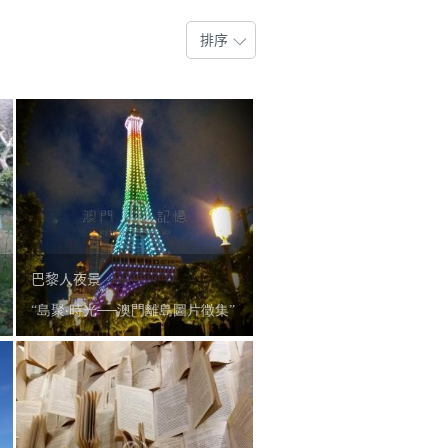
排序
巴黎人夜景
“島聚‧時光──澳門離島圖片徵集”