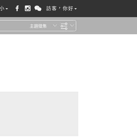
小
訪客，你好
主題徵集
全站