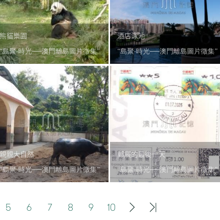
熊貓樂園
酒店泳池
“島聚‧時光──澳門離島圖片徵集”
“島聚‧時光──澳門離島圖片徵集”
親親大自然
郵展的最後一天
“島聚‧時光──澳門離島圖片徵集”
“島聚‧時光──澳門離島圖片徵集”
5
6
7
8
9
10