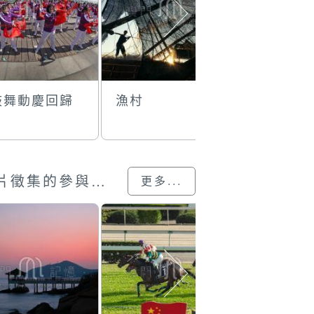
鼓舞動慶回歸
漁村
躍
澳門回歸25載”攝影展圖片徵集的參與作品
更多...