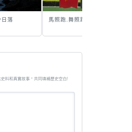
沙日落
馬照跑.舞照跳
國際煙花
您提供史料和真實故事，共同填補歷史空白!