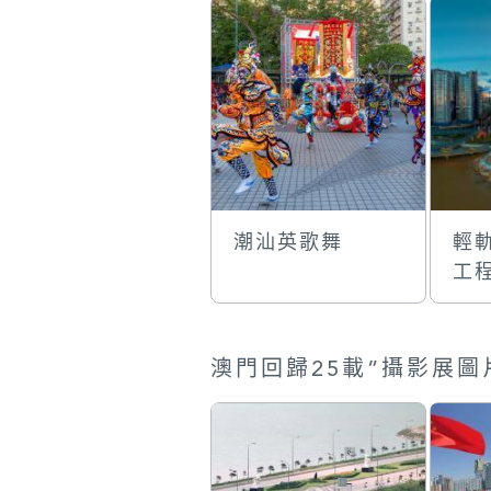
潮汕英歌舞
輕
工