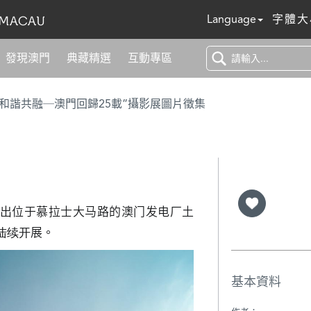
Language
字體大
發現澳門
典藏精選
互動專區
 和諧共融─澳門回歸25載”攝影展圖片徵集
定退出位于慕拉士大马路的澳门发电厂土
已陆续开展。
基本資料