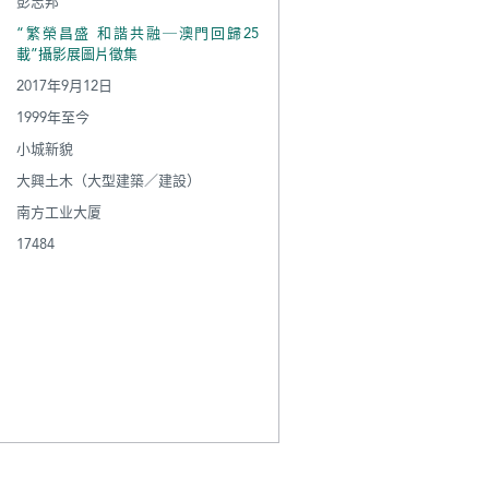
彭志邦
“繁榮昌盛 和諧共融─澳門回歸25
載”攝影展圖片徵集
2017年9月12日
1999年至今
小城新貌
大興土木（大型建築／建設）
南方工业大厦
17484