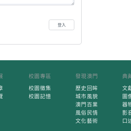
登入
展
校園專區
發現澳門
典
章
校園徵集
歷史回眸
文
覽
校園記憶
城市風貌
圖
澳門百業
器
風俗民情
影
文化藝術
口