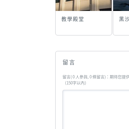
教學殿堂
黑
留言
留言( 0 人參與, 0 條留言)：期待
（150字以內）