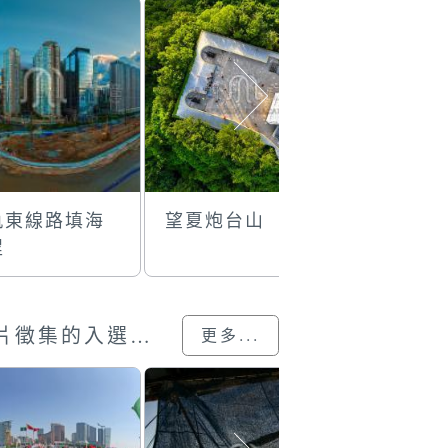
軌東線路填海
望夏炮台山
青洲塘
程
澳門回歸25載”攝影展圖片徵集的入選作品
更多...