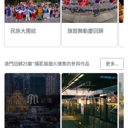
民族大團結
旗鼓舞動慶回歸
澳門回歸25載”攝影展圖片徵集的參與作品
更多...