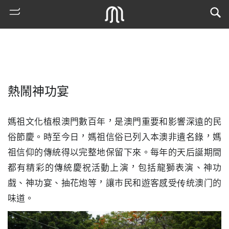
熱鬧神功宴
媽祖文化植根澳門數百年，是澳門重要和影響深遠的民
俗節慶。時至今日，媽祖信俗已列入本澳非遺名錄，媽
祖信仰的傳統得以完整地保留下來。每年的天后誕期間
熱
都有精彩的傳統慶祝活動上演，包括龍獅表演、神功
門
戲、神功宴、抽花炮等，讓市民和遊客感受传统澳门的
搜
索
味道。
古
地