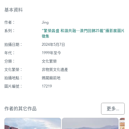
基本資料
作者：
Jing
系列：
“繁榮昌盛 和諧共融─澳門回歸25載”攝影展圖片
徵集
拍攝日期：
2024年5月7日
年代：
1999年至今
分類：
文化繁榮
文化繁榮：
非物質文化遺產
拍攝地點：
媽閣廟前地
圖片編號：
17219
作者的其它作品
更多...