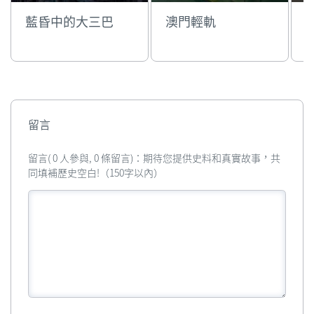
藍昏中的大三巴
澳門輕軌
留言
留言( 0 人參與, 0 條留言)：期待您提供史料和真實故事，共
同填補歷史空白!（150字以內）