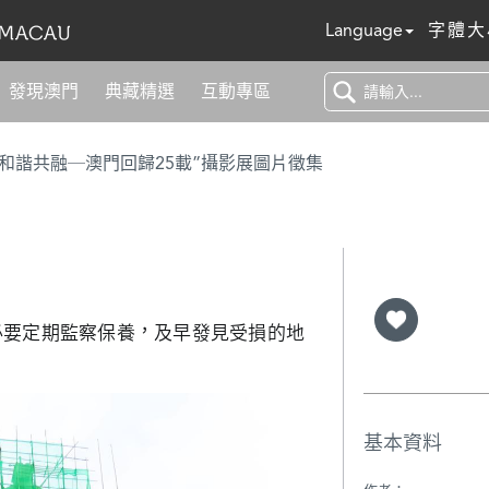
Language
字體大
發現澳門
典藏精選
互動專區
 和諧共融─澳門回歸25載”攝影展圖片徵集
必要定期監察保養，及早發見受損的地
基本資料