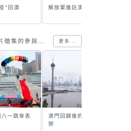
疫"回澳
解放軍進註澳門
捐血救人
澳門回歸25載”攝影展圖片徵集的參與作品
更多...
國八一跳傘表
澳門回歸後的繁
打的士来
榮