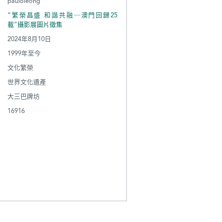
pauloleong
“繁榮昌盛 和諧共融─澳門回歸25
載”攝影展圖片徵集
2024年8月10日
1999年至今
文化繁榮
世界文化遺產
大三巴牌坊
16916