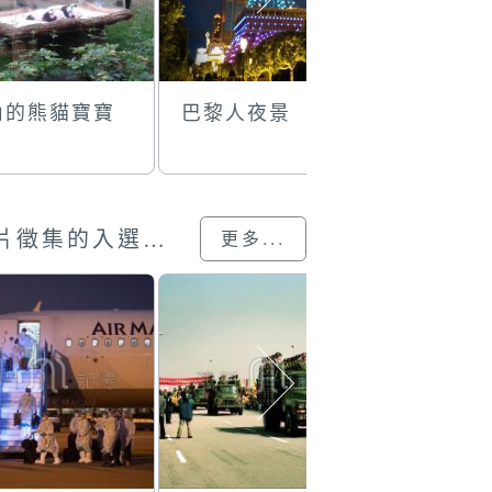
內的熊貓寶寶
巴黎人夜景
健健康康
澳門回歸25載”攝影展圖片徵集的入選作品
更多...