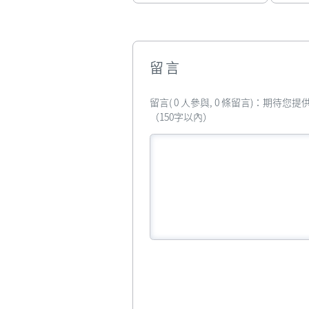
留言
留言( 0 人參與, 0 條留言)：期待
（150字以內）