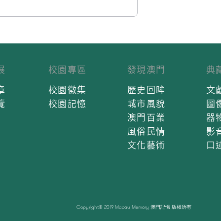
展
校園專區
發現澳門
典
章
校園徵集
歷史回眸
文
覽
校園記憶
城市風貌
圖
澳門百業
器
風俗民情
影
文化藝術
口
Copyright© 2019 Macau Memory 澳門記憶 版權所有