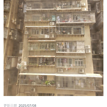
圖
媽
閣
寺
廟
巴
士
教
堂
街
市
更新日期 2025/07/08