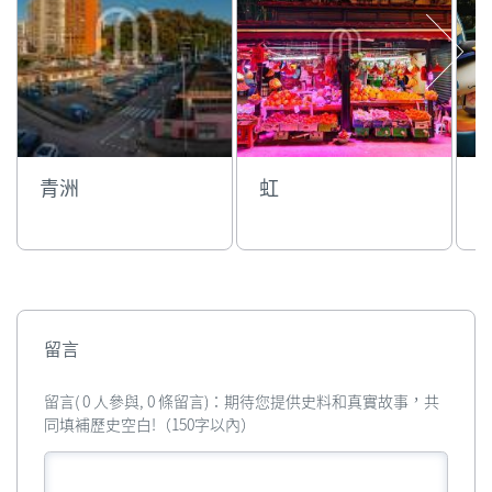
青洲
虹
留言
留言( 0 人參與, 0 條留言)：期待您提供史料和真實故事，共
同填補歷史空白!（150字以內）