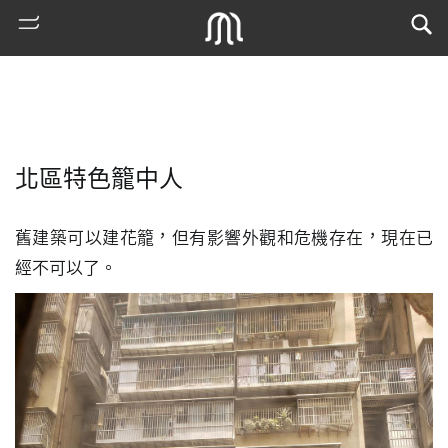
北區特色籠中人
舊建築可以建花籠，但有影響外觀和危機存在，現在已
經不可以了。
熱
門
搜
索
古
地