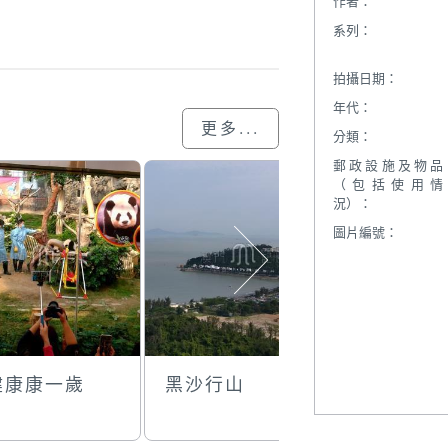
作者：
系列：
拍攝日期：
年代：
更多...
分類：
郵政設施及物品
（包括使用情
況）：
圖片編號：
健康康一歲
黑沙行山
箱內的熊