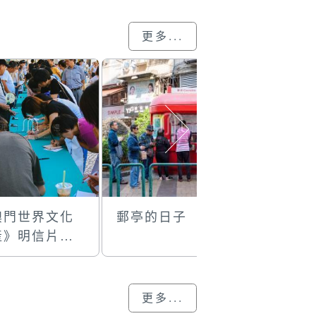
更多...
澳門世界文化
郵亭的日子
郵戳加蓋
產》明信片全
寄發活動
更多...