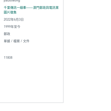
pauloleong
千里傳訊一線牽——澳門郵政與電訊業
圖片徵集
2022年6月3日
1999年至今
郵政
單據 / 檔案 / 文件
11808
貓寶寶
導賞
熊貓樂園