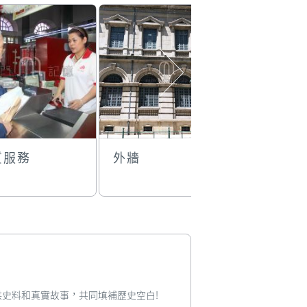
質服務
外牆
澳門郵政
新年佈置
您提供史料和真實故事，共同填補歷史空白!