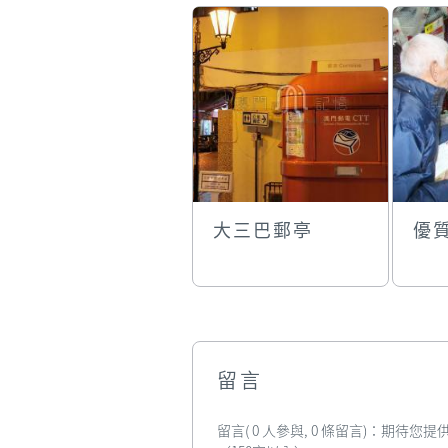
大三巴郵亭
優
留言
留言( 0 人參與, 0 條留言)：期待