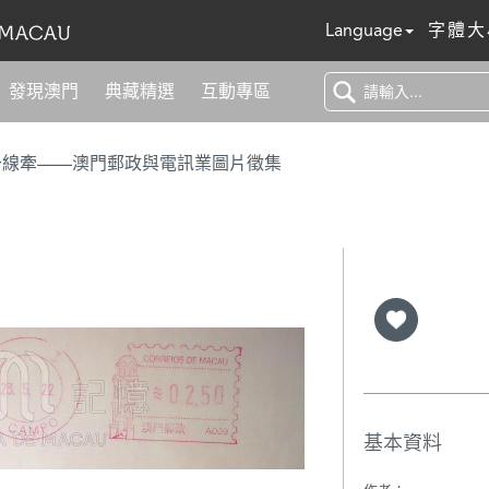
Language
字體大
發現澳門
典藏精選
互動專區
一線牽——澳門郵政與電訊業圖片徵集
基本資料