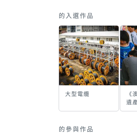
的入選作品
大型電纜
《
遺
球
的參與作品