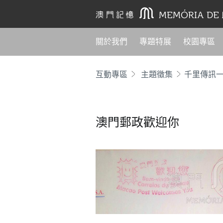
關於我們
專題特展
校園專區
互動專區
主題徵集
千里傳訊
澳門郵政歡迎你