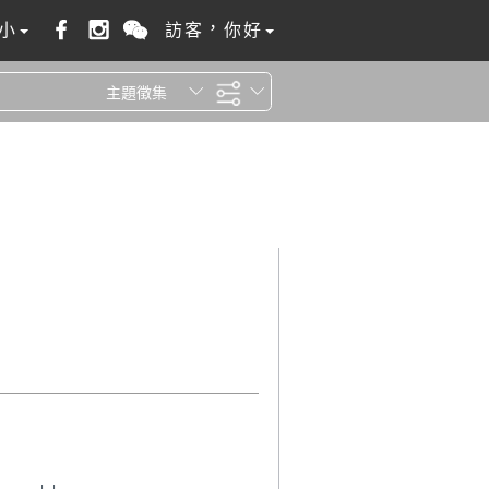
小
訪客，你好
主題徵集
全站