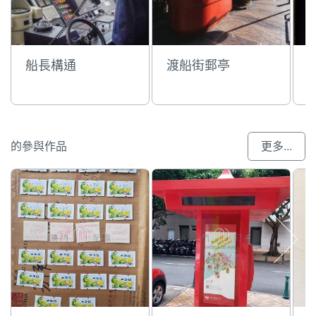
船長構通
渡船街郵亭
的參與作品
更多...