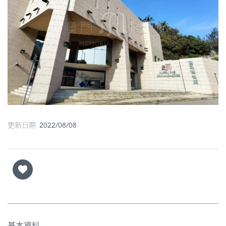
圖
媽
閣
寺
廟
巴
士
更新日期 2022/08/08
教
堂
街
市
基本資料