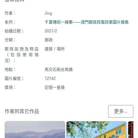
作者：
Jing
系列：
千里傳訊一線牽——澳門郵政與電訊業圖片徵集
拍攝日期：
2021/2
分類：
郵政
郵政設施及物品
建築 / 場所
（包括使用情
況）：
地點：
馬交石砲台馬路
圖片編號：
12142
獎項：
記憶一星級
作者的其它作品
更多...