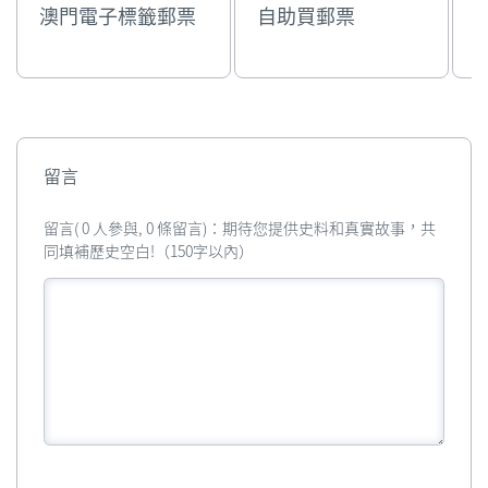
澳門電子標籤郵票
自助買郵票
留言
留言( 0 人參與, 0 條留言)：期待您提供史料和真實故事，共
同填補歷史空白!（150字以內）